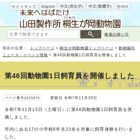
サイトマップ
English
中文(简化字)
中文(繁體字)
한국어
日本語
検索の使い方
現在の位置：
トップページ
>
桐生が岡動物園トップページ
>
動物園内
ニュース・イベント情報
>
第46回動物園1日飼育員を開催しました
第46回動物園1日飼育員を開催しました
更新日 令和7年11月28日
ページ番号1025874
令和7年11月15日（土曜日）に第46回動物園1日飼育員を実
施しました。
市内にある17の小学校6年生23名を対象に飼育体験を行いま
した。