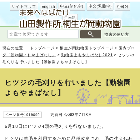
サイトマップ
English
中文(简化字)
中文(繁體字)
한국어
日本語
検索の使い方
現在の位置：
トップページ
>
桐生が岡動物園トップページ
>
園内ブロ
グ「動物園よもやまばなし」
>
動物園よもやまばなし2021
>
ヒツジの
毛刈りを行いました【動物園よもやまばなし】
ヒツジの毛刈りを行いました【動物園
よもやまばなし】
更新日 令和3年7月8日
ページ番号1019099
6月18日にヒツジ4頭の毛刈りを行ないました。
ヒツジは羊毛を利用するために品種改良され、毛の生え代わ