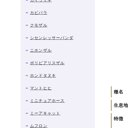
カイウサギ
カピバラ
クモザル
シセンレッサーパンダ
ニホンザル
ボリビアリスザル
ホンドタヌキ
マントヒヒ
種名
ミニチュアホース
生息
ミーアキャット
特徴
ムフロン