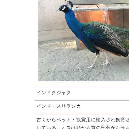
インドクジャク
地
インド・スリランカ
古くからペット・観賞用に輸入され飼育
している。オスは頭から首の部分がキラ