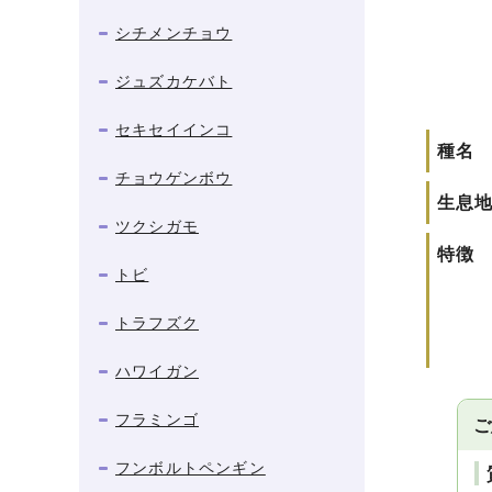
シチメンチョウ
ジュズカケバト
セキセイインコ
種名
チョウゲンボウ
生息
ツクシガモ
特徴
トビ
トラフズク
ハワイガン
フラミンゴ
ご
フンボルトペンギン