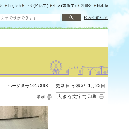
更
English
中文(简化字)
中文(繁體字)
한국어
日本語
検索の使い方
更新日 令和3年1月22日
ページ番号1017898
大きな文字で印刷
印刷