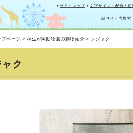
サイトマップ
文字サイズ・配色の変
AIサイト内検索
ップページ
>
桐生が岡動物園の動物紹介
>
クジャク
ジャク