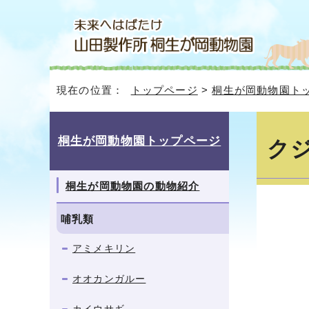
現在の位置：
トップページ
>
桐生が岡動物園ト
桐生が岡動物園トップページ
ク
桐生が岡動物園の動物紹介
哺乳類
アミメキリン
オオカンガルー