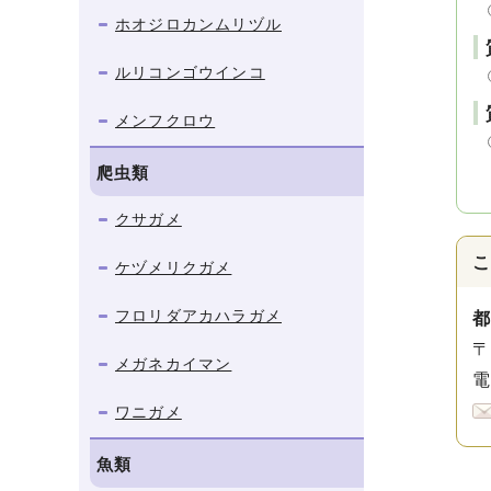
ホオジロカンムリヅル
ルリコンゴウインコ
メンフクロウ
爬虫類
クサガメ
ケヅメリクガメ
フロリダアカハラガメ
〒
メガネカイマン
電
ワニガメ
魚類