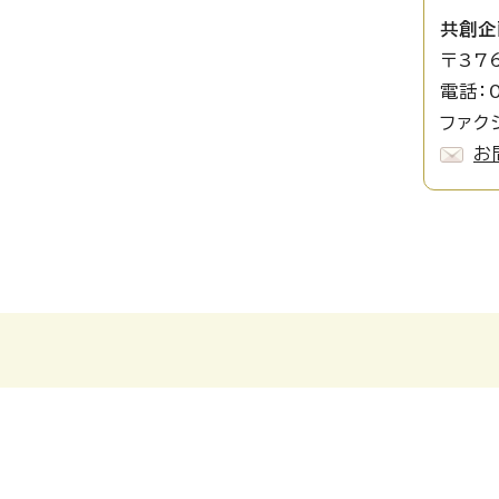
共創企
〒37
電話：0
ファクシ
お