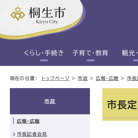
くらし・手続き
子育て・教育
観光
現在の位置：
トップページ
>
市政
>
広報・広聴
>
市長
市政
市長定
広報・広聴
市長記者会見