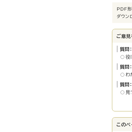
PDF形
ダウン
ご意見
質問
役
質問
わ
質問
見
このペ