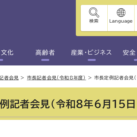
検索
Language
・文化
高齢者
産業・ビジネス
安全
記者会見
>
市長記者会見（令和8年度）
>
市長定例記者会見（
例記者会見（令和8年6月15日