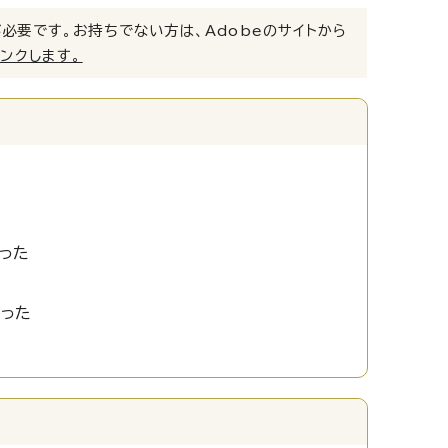
）」が必要です。お持ちでない方は、Adobeのサイトから
リンクします。
った
かった