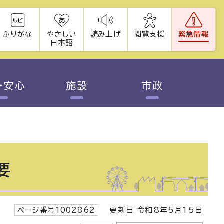
ふりがな
やさしい
読み上げ
閲覧支援
緊急情報
日本語
・安心
施設
市政
要
ページ番号1002862
更新日 令和8年5月15日