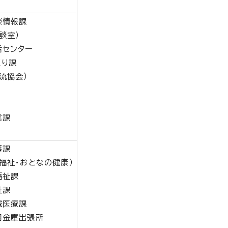
談情報課
談室）
活センター
くり課
流協会）
信課
護課
福祉・おとなの健康）
福祉課
祉課
域医療課
用金庫出張所