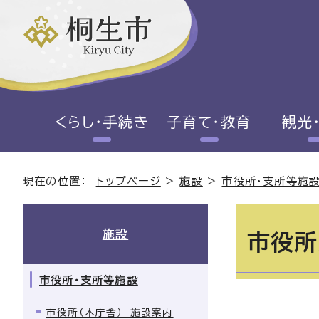
くらし・手続き
子育て・教育
観光
現在の位置：
トップページ
>
施設
>
市役所・支所等施
施設
市役所
市役所・支所等施設
市役所（本庁舎） 施設案内