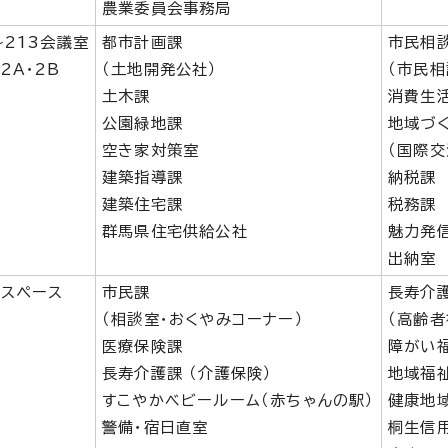
農業委員会事務局
～213会議室
都市計画課
市民相
2A・2B
（土地開発公社）
（市民相
室
土木課
消費生
公園緑地課
地域づ
空き家対策室
（国際交
建築指導課
納税課
建築住宅課
税務課
群馬県住宅供給公社
魅力発
出納室
スペース
市民課
長寿介
（相談室・おくやみコーナー）
（高齢者
医療保険課
障がい
長寿介護課 （介護保険）
地域福
すこやかベビールーム（赤ちゃんの駅）
健康地
警備・宿日直室
桐生信