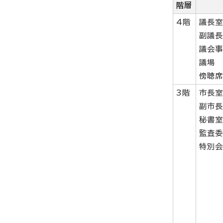
階層
4階
議長
副議
議会
議場
傍聴
3階
市長
副市
秘書
監査
特別