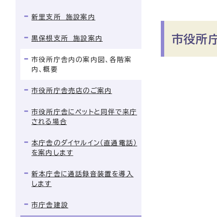
新里支所 施設案内
市役所
黒保根支所 施設案内
市役所庁舎内の案内図、各階案
内、概要
市役所庁舎売店のご案内
市役所庁舎にペットと同伴で来庁
される場合
本庁舎のダイヤルイン（直通電話）
を案内します
新本庁舎に通話録音装置を導入
します
市庁舎建設