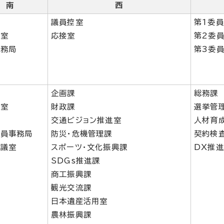
南
西
室
議員控室
第1委
長室
応接室
第2委
事務局
第3委
席
室
企画課
総務課
長室
財政課
選挙管
室
交通ビジョン推進室
人材育
委員事務局
防災・危機管理課
契約検
会議室
スポーツ・文化振興課
DX推
SDGs推進課
商工振興課
観光交流課
日本遺産活用室
農林振興課