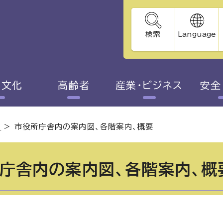
検索
Language
・文化
高齢者
産業・ビジネス
安全
設
>
市役所庁舎内の案内図、各階案内、概要
庁舎内の案内図、各階案内、概