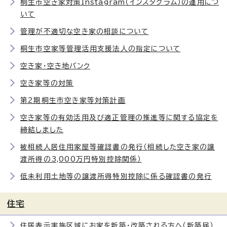
桐生市空き家対策Instagram（インスタグラム）の運用につ
いて
管理が不適切な空き家の相談について
桐生市空家等管理活用支援法人の指定について
空き家・空き地バンク
空き家等の対策
第2期桐生市空き家等対策計画
空き家等の有効活用及び適正管理の推進等に関する協定を
締結しました
被相続人居住用家屋等確認書の発行（相続した空き家の譲
渡所得の3,000万円特別控除関係）
低未利用土地等の譲渡所得特別控除に係る確認書の発行
住宅
住居表示実施区域にお家を新築・改築される方へ（新築届）