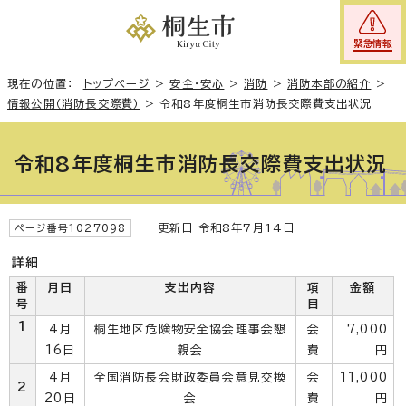
緊急情報
現在の位置：
トップページ
>
安全・安心
>
消防
>
消防本部の紹介
>
情報公開（消防長交際費）
>
令和8年度桐生市消防長交際費支出状況
令和8年度桐生市消防長交際費支出状況
更新日 令和8年7月14日
ページ番号1027098
詳細
番
月日
支出内容
項
金額
号
目
1
4月
桐生地区危険物安全協会理事会懇
会
7,000
16日
親会
費
円
4月
全国消防長会財政委員会意見交換
会
11,000
2
20日
会
費
円