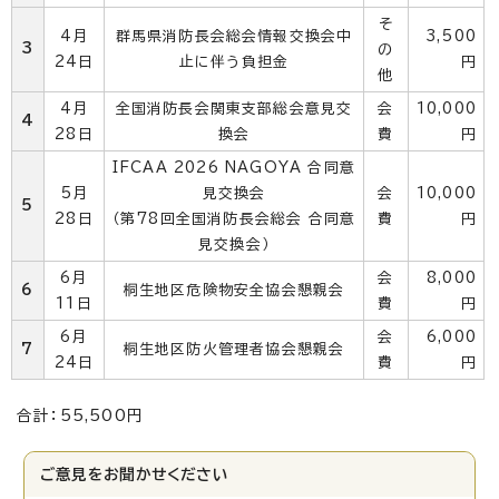
そ
4月
群馬県消防長会総会情報交換会中
3,500
3
の
24日
止に伴う負担金
円
他
4月
全国消防長会関東支部総会意見交
会
10,000
4
28日
換会
費
円
IFCAA 2026 NAGOYA 合同意
5月
見交換会
会
10,000
5
28日
（第78回全国消防長会総会 合同意
費
円
見交換会）
6月
会
8,000
6
桐生地区危険物安全協会懇親会
11日
費
円
6月
会
6,000
7
桐生地区防火管理者協会懇親会
24日
費
円
合計：55,500円
ご意見をお聞かせください