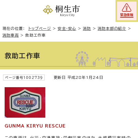
緊急情報
現在の位置：
トップページ
>
安全・安心
>
消防
>
消防本部の紹介
>
消防車両
>
救助工作車
救助工作車
更新日 平成28年1月24日
ページ番号1002739
GUNMA KIRYU RESCUE