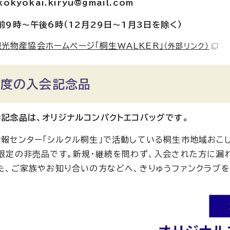
okyokai.kiryu@gmail.com
前9時〜午後6時（12月29日〜1月3日を除く）
光物産協会ホームページ「桐生WALKER」
（外部リンク）
年度の入会記念品
記念品は、オリジナルコンパクトエコバッグです。
報センター「シルクル桐生」で活動している桐生市地域おこ
限定の非売品です。新規・継続を問わず、入会された方に漏
た、ご家族やお知り合いの方などへ、きりゅうファンクラブ