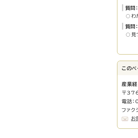
質問
わ
質問
見
このペ
産業経
〒37
電話：0
ファクシ
お