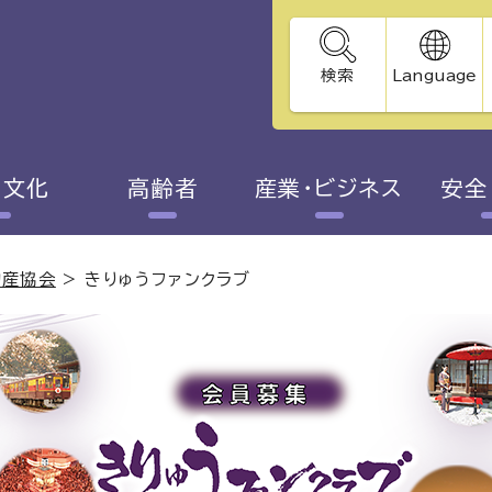
検索
Language
・文化
高齢者
産業・ビジネス
安全
物産協会
>
きりゅうファンクラブ