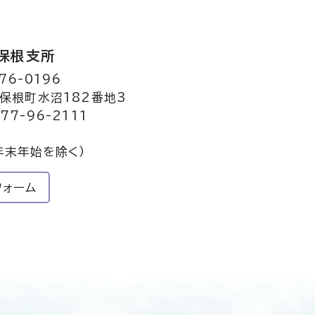
保根支所
76-0196
保根町水沼182番地3
77-96-2111
年末年始を除く）
フォーム