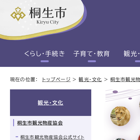
くらし・手続き
子育て・教育
観光
現在の位置：
トップページ
>
観光・文化
>
桐生市観光
観光・文化
桐生市観光物産協会
桐生市観光物産協会公式サイト