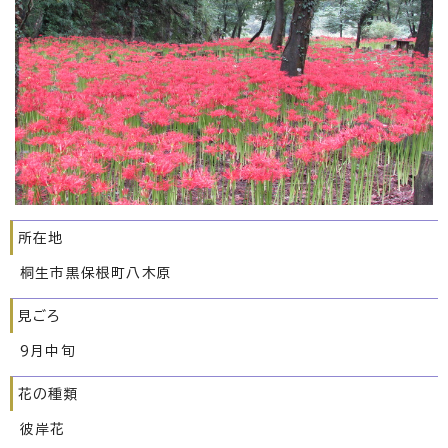
所在地
桐生市黒保根町八木原
見ごろ
9月中旬
花の種類
彼岸花