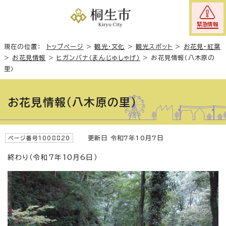
緊急情報
現在の位置：
トップページ
>
観光・文化
>
観光スポット
>
お花見・紅葉
>
お花見情報
>
ヒガンバナ（まんじゅしゃげ）
>
お花見情報（八木原の
里）
お花見情報（八木原の里）
更新日 令和7年10月7日
ページ番号1008820
終わり（令和7年10月6日）