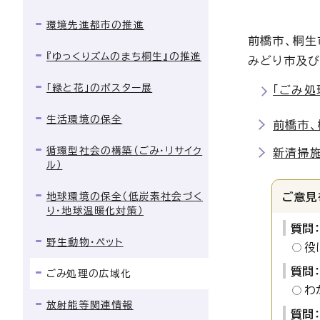
環境先進都市の推進
前橋市、桐生
『ゆっくりズムのまち桐生』の推進
みどり市及び
「緑と花」のポスター展
「ごみ処
生活環境の保全
前橋市
循環型社会の構築（ごみ・リサイク
新清掃
ル）
地球環境の保全（低炭素社会づく
ご意見
り・地球温暖化対策）
質問
野生動物・ペット
役
質問
ごみ処理の広域化
わ
放射能等関連情報
質問