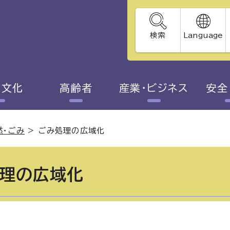
検索
Language
・文化
高齢者
産業・ビジネス
安全
然・ごみ
>
ごみ処理の広域化
理の広域化