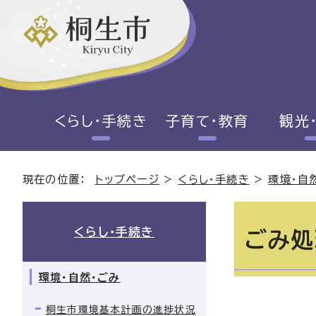
くらし・手続き
子育て・教育
観光
現在の位置：
トップページ
>
くらし・手続き
>
環境・自
くらし・手続き
ごみ処
環境・自然・ごみ
桐生市環境基本計画の進捗状況