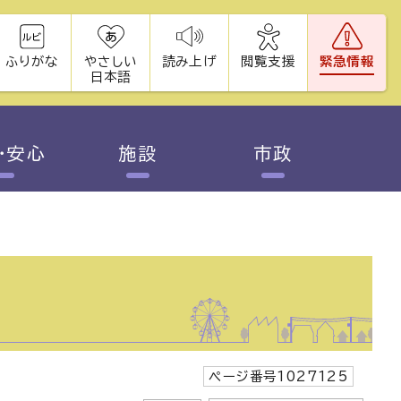
ふりがな
やさしい
読み上げ
閲覧支援
緊急情報
日本語
・安心
施設
市政
ページ番号1027125