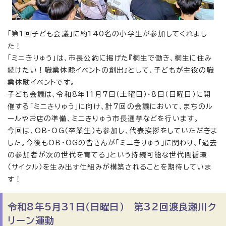
「第1回子ども会議」に約140名の小学生が参加してくれまし
た！
「ミニきりゅう」は、市長公約に掲げた『桐生で働き、桐生に住み
続けたい！職業体験イベントの創出』として、子どもが主役の職
業体験イベントです。
子ども会議は、令和8年11月7日（土曜日）・8日（日曜日）に開
催する「ミニきりゅう」に向け、計7回の会議において、まちのル
ールやお店の準備、ミニきりゅう市長選挙などを行います。
今回は、OB・OG（卒業生）も参加し、代表挨拶をしていただきま
した。今後もOB・OGの皆さんが「ミニきりゅう」に関わり、「過去
の参加者が次の世代を育てる」という持続可能な世代間循環
（サイクル）を生み出す仕組みが構築されることを期待していま
す！
令和8年5月31日（日曜日） 第32回渡良瀬川ク
リーン運動