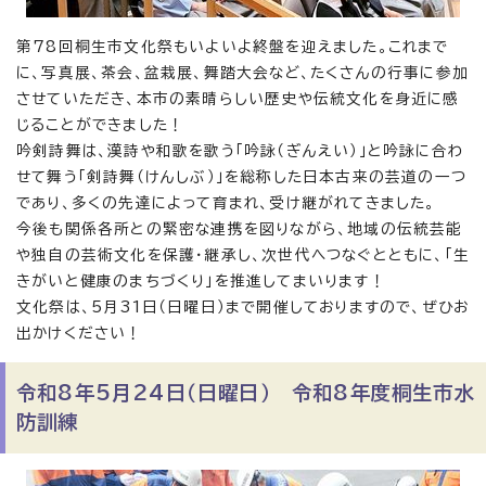
第78回桐生市文化祭もいよいよ終盤を迎えました。これまで
に、写真展、茶会、盆栽展、舞踏大会など、たくさんの行事に参加
させていただき、本市の素晴らしい歴史や伝統文化を身近に感
じることができました！
吟剣詩舞は、漢詩や和歌を歌う「吟詠（ぎんえい）」と吟詠に合わ
せて舞う「剣詩舞（けんしぶ）」を総称した日本古来の芸道の一つ
であり、多くの先達によって育まれ、受け継がれてきました。
今後も関係各所との緊密な連携を図りながら、地域の伝統芸能
や独自の芸術文化を保護・継承し、次世代へつなぐとともに、「生
きがいと健康のまちづくり」を推進してまいります！
文化祭は、5月31日（日曜日）まで開催しておりますので、ぜひお
出かけください！
令和8年5月24日（日曜日） 令和8年度桐生市水
防訓練