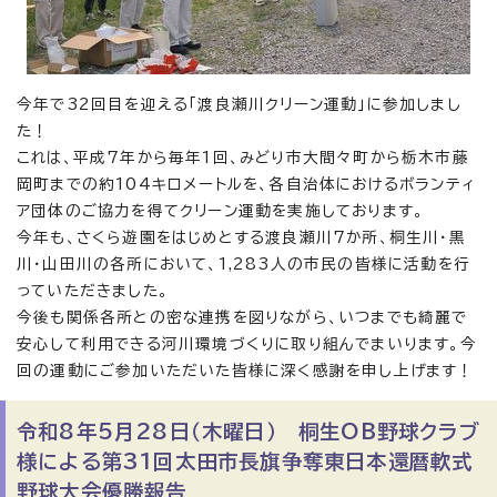
今年で32回目を迎える「渡良瀬川クリーン運動」に参加しまし
た！
これは、平成7年から毎年1回、みどり市大間々町から栃木市藤
岡町までの約104キロメートルを、各自治体におけるボランティ
ア団体のご協力を得てクリーン運動を実施しております。
今年も、さくら遊園をはじめとする渡良瀬川7か所、桐生川・黒
川・山田川の各所において、1,283人の市民の皆様に活動を行
っていただきました。
今後も関係各所との密な連携を図りながら、いつまでも綺麗で
安心して利用できる河川環境づくりに取り組んでまいります。今
回の運動にご参加いただいた皆様に深く感謝を申し上げます！
令和8年5月28日（木曜日） 桐生OB野球クラブ
様による第31回太田市長旗争奪東日本還暦軟式
野球大会優勝報告