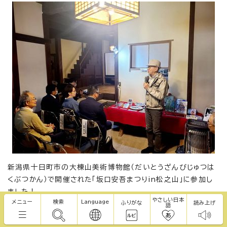
新潟県十日町市の大棟山美術博物館（だいとうざんびじゅつは
くぶつかん）で開催された「坂口安吾まつりin松之山」に参加し
ました！
やさしい日本
メニュー
検索
Language
桐生市は、安吾氏終焉の地であり、昭和27年2月29日から、逝
ふりがな
読み上げ
語
去される昭和30年2月17日まで、約3年間を過ごされていま