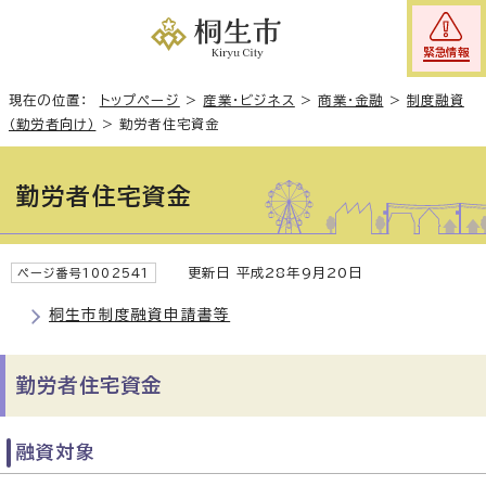
緊急情報
現在の位置：
トップページ
>
産業・ビジネス
>
商業・金融
>
制度融資
（勤労者向け）
>
勤労者住宅資金
勤労者住宅資金
更新日 平成28年9月20日
ページ番号1002541
桐生市制度融資申請書等
勤労者住宅資金
融資対象