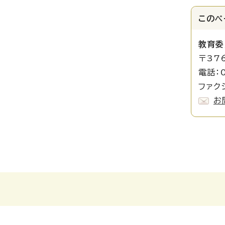
このペ
教育委
〒37
電話：0
ファクシ
お