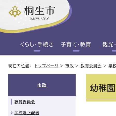
くらし・手続き
子育て・教育
観光
現在の位置：
トップページ
>
市政
>
教育委員会
>
学
市政
幼稚園
教育委員会
学校適正配置