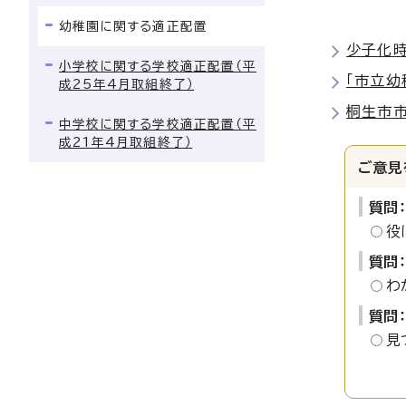
幼稚園に関する適正配置
少子化
小学校に関する学校適正配置（平
「市立幼
成25年4月取組終了）
桐生市
中学校に関する学校適正配置（平
成21年4月取組終了）
ご意見
質問
役
質問
わ
質問
見