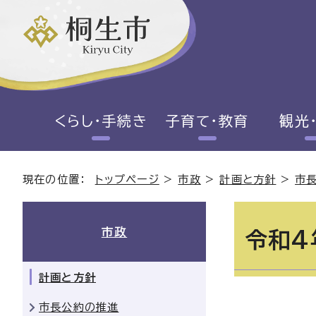
くらし・手続き
子育て・教育
観光
現在の位置：
トップページ
>
市政
>
計画と方針
>
市
市政
令和4
計画と方針
市長公約の推進