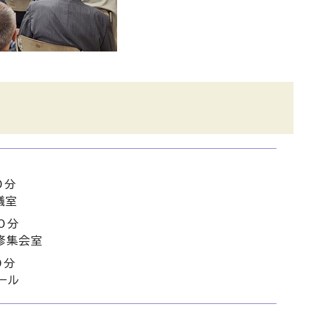
0分
議室
0分
修集会室
0分
ール