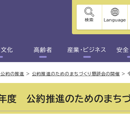
検索
Language
・文化
高齢者
産業・ビジネス
安全
長公約の推進
>
公約推進のためのまちづくり懇談会の開催
>
年度 公約推進のためのまちづ