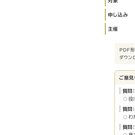
対象
申し込み
主催
PDF形
ダウン
ご意見
質問
役
質問
わ
質問
見