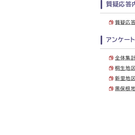
質疑応答
質疑応答 
アンケー
全体集計
桐生地区集
新里地区集
黒保根地区