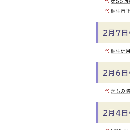
第55回
桐生市下
2月7日
桐生信用
2月6日
きもの議
2月4日