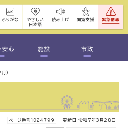
ふりがな
やさしい
読み上げ
閲覧支援
緊急情報
日本語
・安心
施設
市政
2月）
ページ番号1024799
更新日 令和7年3月28日