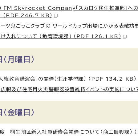
O FM Skyrocket Company「スカロケ移住推進
 （PDF 246.7 KB）
ーツ鬼ごっこクラブの ワールドカップ出場にかかる表敬訪問 （ス
け入れについて （教育環境課） （PDF 126.1 KB）
日（月曜日）
人権教育講演会」の開催（生涯学習課） （PDF 134.2 KB）
広報及び住宅用火災警報器設置維持イベントの実施について（予防
日（金曜日）
度 桐生地区新入社員研修会開催について（商工振興課） （PDF