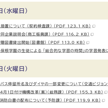
日（水曜日）
措置について （契約検査課） （PDF 123.1 KB）
同企業説明会（商工振興課） （PDF 116.2 KB）
贈図書貸出開始（図書館） （PDF 113.0 KB）
保根学園の生徒による 「総合的な学習の時間」の学習発表につい
日（火曜日）
バス停留所名及びダイヤの一部変更について（交通ビジョン推進室
4月1日付け機構改革（案）（総務課） （PDF 155.3 KB）
消防白書の配布について（予防課） （PDF 119.9 KB）