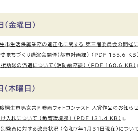
日（金曜日）
生市生活保護業務の適正化に関する 第三者委員会の開催について
史まちづくり講演会開催（都市計画課） （PDF 155.6 KB
援助隊の派遣について（消防総務課） （PDF 168.6 KB）
日（木曜日）
度桐生市男女共同参画フォトコンテスト 入賞作品のお知らせ（地域
け入れについて （教育環境課） （PDF 131.4 KB）
別監査に対する改善状況 （令和7年1月31日現在）について（福祉