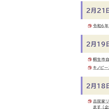
2月21
令和6年
2月19
桐生市自
キノピー
2月18
古民家リ
ます （企