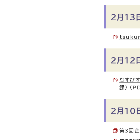
2月13
tsuk
2月12
むすびす
課） （PD
2月10
第3回企