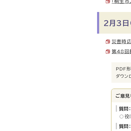
「桐生市
2月3日
災害時応
第48回
PDF形
ダウン
ご意見
質問
役
質問