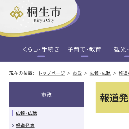
くらし・手続き
子育て・教育
観光
現在の位置：
トップページ
>
市政
>
広報・広聴
>
報道
市政
報道発
広報・広聴
報道発表