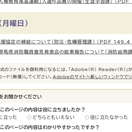
人権教育推進運動」入選作品展の開催（生涯学習課） （PDF 16
（月曜日）
援協定の締結について（防災・危機管理課） （PDF 149.4 
群馬県消防職員意見発表会の結果報告について（消防総務課） （P
式のファイルを御利用になるには、「Adobe（R） Reader（R
ロード（無償）してください。
Adobeのサイトへ新しいウィンドウで
をお聞かせください
：このページの内容は役に立ちましたか？
に立った
どちらともいえない
役に立たなかった
：このページの内容はわかりやすかったですか？