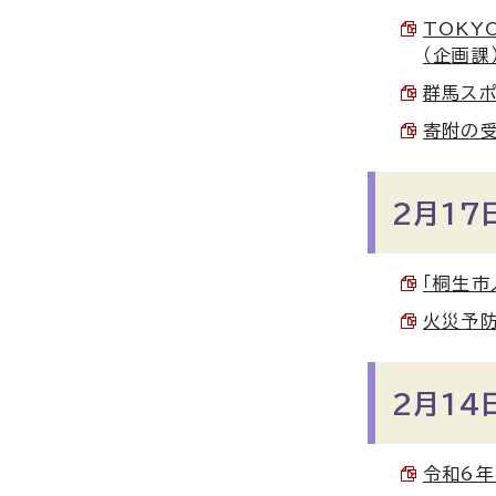
TOKY
（企画課）
群馬スポ
寄附の受
2月17
「桐生市
火災予防
2月14
令和6年