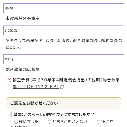
会場
市役所特別会議室
出席者
記者クラブ所属記者、市長、副市長、総合政策部長、総務部長な
ど20人
担当
総合政策部広報課
補正予算（平成30年第4回定例会提出）の説明（総合政策
部） （PDF 112.2 KB）
ご意見をお聞かせください
質問：このページの内容は役に立ちましたか？
役に立った
どちらともいえない
役に立