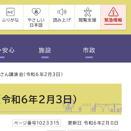
ふりがな
やさしい
読み上げ
閲覧支援
緊急情報
日本語
・安心
施設
市政
編さん講演会（令和6年2月3日）
（令和6年2月3日）
ページ番号1023315
更新日 令和6年2月8日