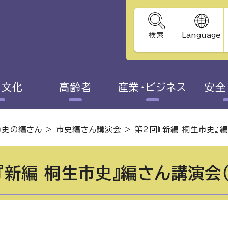
検索
Language
・文化
高齢者
産業・ビジネス
安全
市史の編さん
>
市史編さん講演会
>
第2回『新編 桐生市史』
『新編 桐生市史』編さん講演会