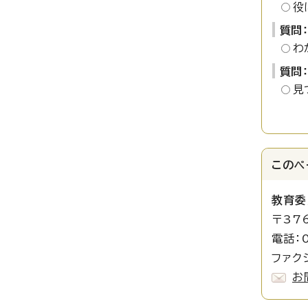
役
質問
わ
質問
見
このペ
教育委
〒37
電話：0
ファクシ
お