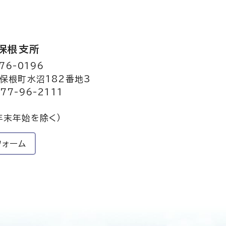
保根支所
76-0196
保根町水沼182番地3
77-96-2111
年末年始を除く）
フォーム