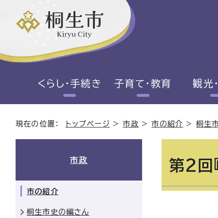
くらし・手続き
子育て・教育
観光
現在の位置：
トップページ
>
市政
>
市の紹介
>
桐生
市政
第2回
市の紹介
桐生市史の編さん