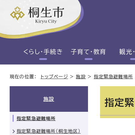
くらし・手続き
子育て・教育
観光
現在の位置：
トップページ
>
施設
>
指定緊急避難場所
施設
指定緊
指定緊急避難場所
指定緊急避難場所（桐生地区）