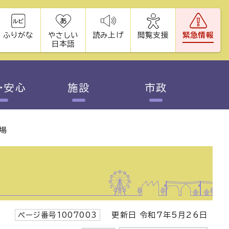
ふりがな
やさしい
読み上げ
閲覧支援
緊急情報
日本語
・安心
施設
市政
場
ページ番号1007003
更新日 令和7年5月26日