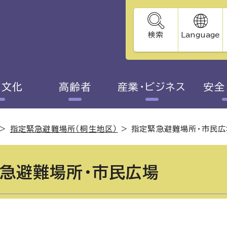
検索
Language
・文化
高齢者
産業・ビジネス
安全
>
指定緊急避難場所（桐生地区）
>
指定緊急避難場所・市民広
急避難場所・市民広場