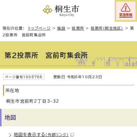
緊急情報
現在の位置：
トップページ
>
施設
>
投票所
>
投票所（桐生地区）
>
第
2投票所 宮前町集会所
第2投票所 宮前町集会所
更新日 令和6年10月23日
ページ番号1006766
所在地
桐生市宮前町2丁目3-32
地図
地図を表示する
（外部リンク）