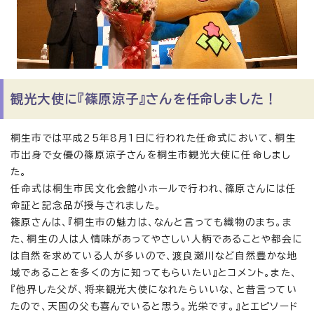
観光大使に『篠原涼子』さんを任命しました！
桐生市では平成25年8月1日に行われた任命式において、桐生
市出身で女優の篠原涼子さんを桐生市観光大使に任命しまし
た。
任命式は桐生市民文化会館小ホールで行われ、篠原さんには任
命証と記念品が授与されました。
篠原さんは、『桐生市の魅力は、なんと言っても織物のまち。ま
た、桐生の人は人情味があってやさしい人柄であることや都会に
は自然を求めている人が多いので、渡良瀬川など自然豊かな地
域であることを多くの方に知ってもらいたい』とコメント。また、
『他界した父が、将来観光大使になれたらいいな、と昔言ってい
たので、天国の父も喜んでいると思う。光栄です。』とエピソード