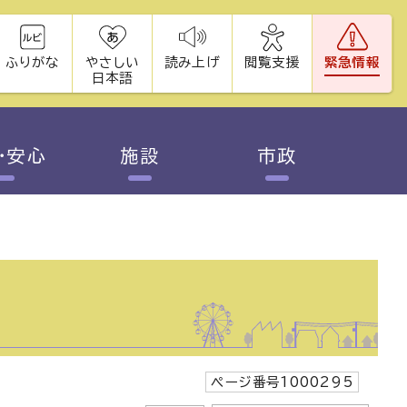
ふりがな
やさしい
読み上げ
閲覧支援
緊急情報
日本語
・安心
施設
市政
ページ番号1000295