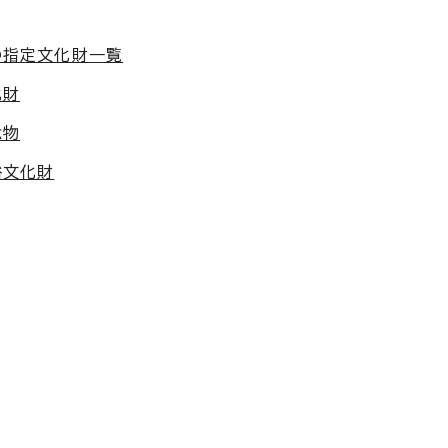
の指定文化財一覧
化財
念物
俗文化財