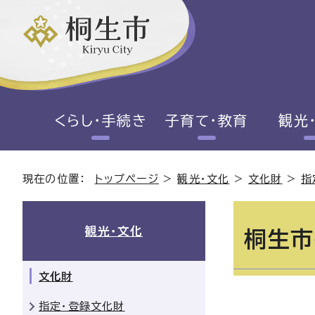
くらし・手続き
子育て・教育
観光
現在の位置：
トップページ
>
観光・文化
>
文化財
>
指
観光・文化
桐生市
文化財
指定・登録文化財