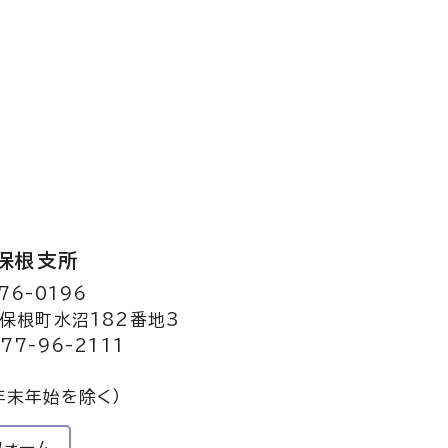
保根支所
76-0196
保根町水沼182番地3
77-96-2111
年末年始を除く）
フォーム