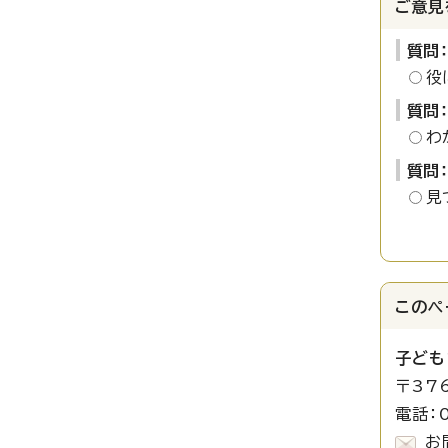
ご意見
質問
役
質問
わ
質問
見
このペ
子ども
〒37
電話：0
お