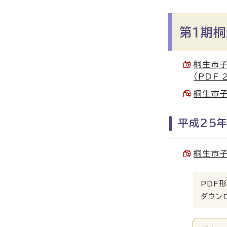
第1期
桐生市子
（PDF 
桐生市子
平成25
桐生市子
PDF形
ダウン