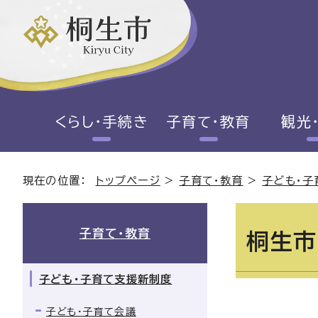
くらし・手続き
子育て・教育
観光
現在の位置：
トップページ
>
子育て・教育
>
子ども・子
子育て・教育
桐生市
子ども・子育て支援新制度
子ども・子育て会議