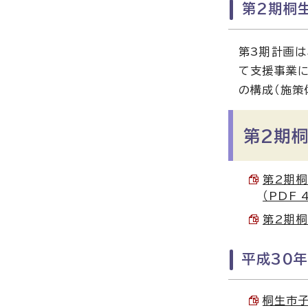
第2期桐
第3期計画は
て支援事業に
の構成（施策
第2期
第2期桐
（PDF 
第2期桐
平成30
桐生市子