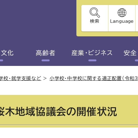
検索
Language
・文化
高齢者
産業・ビジネス
安全
学校・就学支援など
>
小学校・中学校に関する適正配置（令和
桜木地域協議会の開催状況