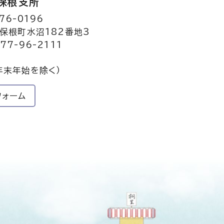
保根支所
76-0196
保根町水沼182番地3
77-96-2111
年末年始を除く）
フォーム