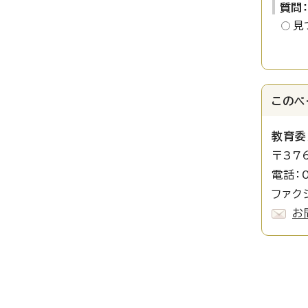
質問
見
このペ
教育
〒37
電話：
ファクシ
お