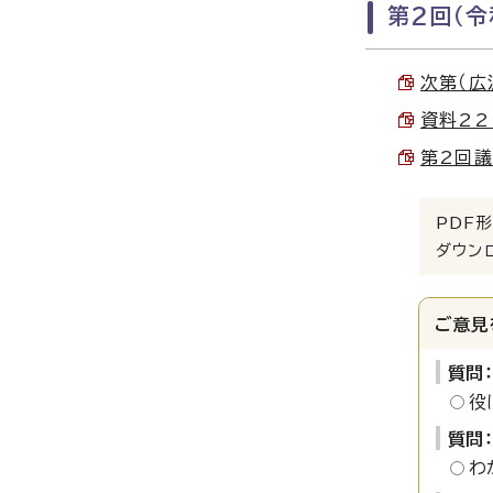
第2回（令
次第（広沢
資料22
第2回議
PDF形
ダウン
ご意見
質問
役
質問
わ