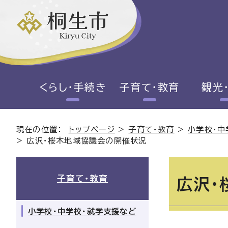
くらし・手続き
子育て・教育
観光
現在の位置：
トップページ
>
子育て・教育
>
小学校・中
>
広沢・桜木地域協議会の開催状況
子育て・教育
広沢・
小学校・中学校・就学支援など