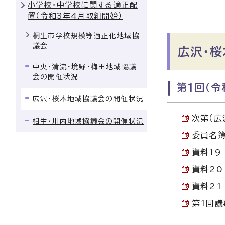
小学校・中学校に関する適正配
置（令和3年4月取組開始）
桐生市学校規模等適正化地域協
議会
広沢・
中央・清流・境野・梅田地域協議
会の開催状況
第1回（令
広沢・桜木地域協議会の開催状況
次第（広沢
相生・川内地域協議会の開催状況
委員名簿（
資料19
資料20
資料21
第1回議事