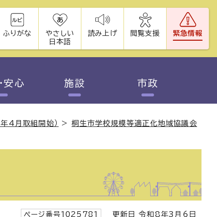
ふりがな
やさしい
読み上げ
閲覧支援
緊急情報
日本語
・安心
施設
市政
3年4月取組開始）
>
桐生市学校規模等適正化地域協議会
ページ番号1025781
更新日 令和8年3月6日