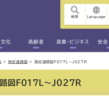
検索
Language
・文化
高齢者
産業・ビジネス
安全
地
>
指定道路図
>
指定道路図F017L～J027R
路図F017L～J027R