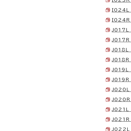
I024L
I024R
J017L
J017R
J018L
J018R
J019L
J019R 
J020L
J020R
J021L
J021R
J022L