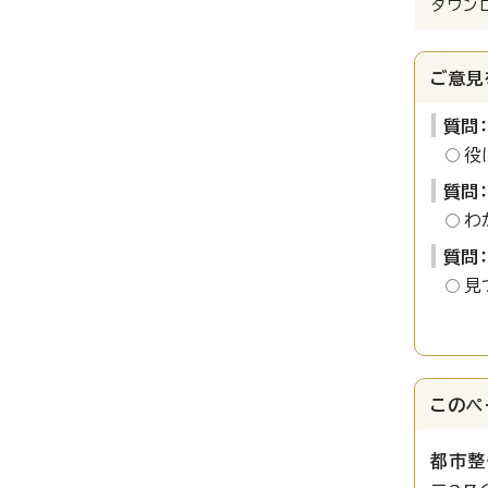
ダウン
ご意見
質問
役
質問
わ
質問
見
このペ
都市整