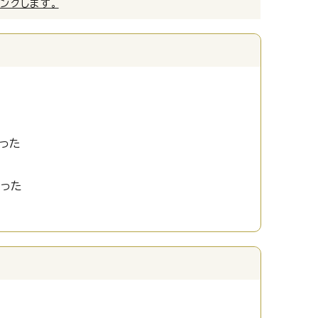
リンクします。
った
かった