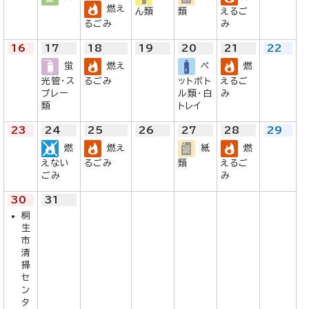
燃え
ん類
類
えるご
るごみ
み
16
17
18
19
20
21
22
蛍
燃え
ペ
燃
光管・ス
るごみ
ットボト
えるご
プレー
ル類・白
み
類
トレイ
23
24
25
26
27
28
29
燃
燃え
紙
燃
えない
るごみ
類
えるご
ごみ
み
30
31
桐
生
市
清
掃
セ
ン
タ