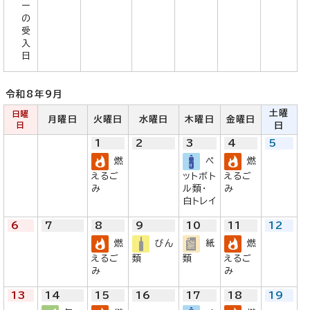
ー
の
受
入
日
令和8年
9月
土曜
日曜
月曜日
火曜日
水曜日
木曜日
金曜日
日
日
1
2
3
4
5
燃
ペ
燃
えるご
ットボト
えるご
み
ル類・
み
白トレイ
6
7
8
9
10
11
12
燃
びん
紙
燃
えるご
類
類
えるご
み
み
13
14
15
16
17
18
19