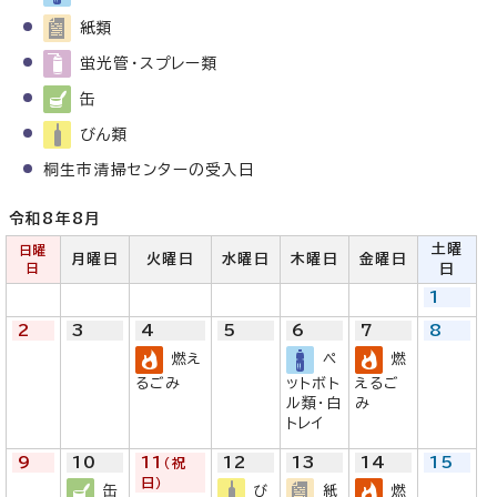
紙類
蛍光管・スプレー類
缶
びん類
桐生市清掃センターの受入日
令和8年
8月
土曜
日曜
月曜日
火曜日
水曜日
木曜日
金曜日
日
日
1
2
3
4
5
6
7
8
燃え
ペ
燃
るごみ
ットボト
えるご
ル類・白
み
トレイ
9
10
11
12
13
14
15
（祝
日）
缶
び
紙
燃