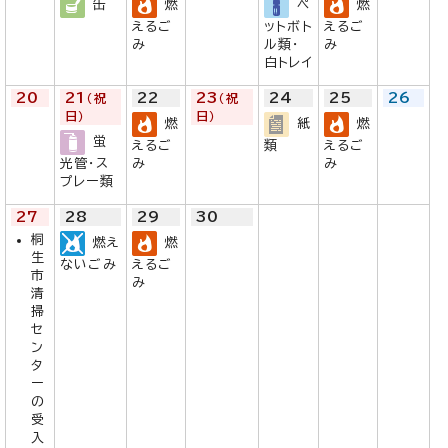
缶
燃
ペ
燃
えるご
ットボト
えるご
み
ル類・
み
白トレイ
20
21
22
23
24
25
26
（祝
（祝
日）
日）
燃
紙
燃
蛍
えるご
類
えるご
光管・ス
み
み
プレー類
27
28
29
30
桐
燃え
燃
生
ないごみ
えるご
市
み
清
掃
セ
ン
タ
ー
の
受
入