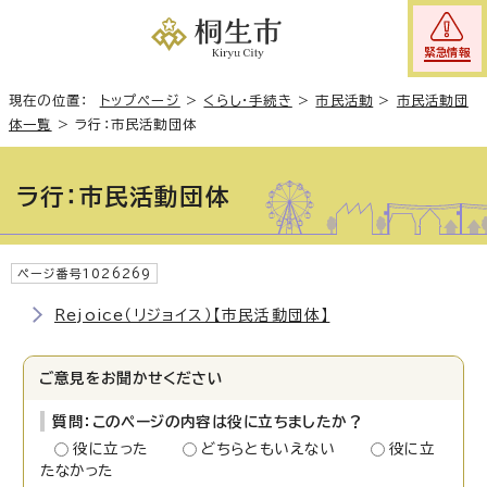
緊急情報
現在の位置：
トップページ
>
くらし・手続き
>
市民活動
>
市民活動団
体一覧
>
ラ行：市民活動団体
ラ行：市民活動団体
ページ番号1026269
Rejoice（リジョイス）【市民活動団体】
ご意見をお聞かせください
質問：このページの内容は役に立ちましたか？
役に立った
どちらともいえない
役に立
たなかった