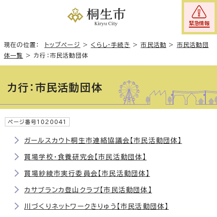
緊急情報
現在の位置：
トップページ
>
くらし・手続き
>
市民活動
>
市民活動団
体一覧
>
カ行：市民活動団体
カ行：市民活動団体
ページ番号1020041
ガールスカウト桐生市連絡協議会【市民活動団体】
買場学校・食養研究会【市民活動団体】
買場紗綾市実行委員会【市民活動団体】
カサブランカ登山クラブ【市民活動団体】
川づくりネットワークきりゅう【市民活動団体】