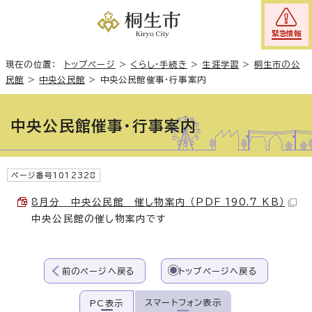
緊急情報
現在の位置：
トップページ
>
くらし・手続き
>
生涯学習
>
桐生市の公
民館
>
中央公民館
>
中央公民館催事・行事案内
中央公民館催事・行事案内
ページ番号1012328
8月分 中央公民館 催し物案内 （PDF 190.7 KB）
中央公民館の催し物案内です
前のページへ戻る
トップページへ戻る
スマートフォン表示
PC表示