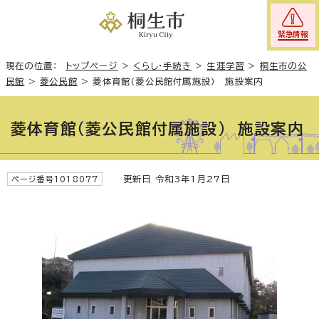
緊急情報
現在の位置：
トップページ
>
くらし・手続き
>
生涯学習
>
桐生市の公
民館
>
菱公民館
>
菱体育館（菱公民館付属施設） 施設案内
菱体育館（菱公民館付属施設） 施設案内
更新日 令和3年1月27日
ページ番号1018077