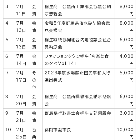
3
7月
会
桐生商工会議所工業部会協議会納
8,000
11日
費
涼懇親会
円
4
7月
会
令和5年度群馬県治水砂防協会意
8,000
13日
費
見交換会
円
5
7月
会
桐生織物協同組合内地協議会組合
6,000
13日
費
員納涼会
円
6
7月
会
ファッションタウン桐生「音楽と食
4,000
14日
費
の夕べVol.14」
円
7
7月
そ
2023年原水爆禁止国民平和大行
5,000
17日
の
進出発式
円
他
8
7月
会
桐生商工会議所繊維部会納涼懇親
6,000
20日
費
会
円
9
7月
会
群馬県行政書士会桐生支部懇親会
3,000
21日
費
円
10
7月
香
藤岡市副市長
10,000
25日
典
円