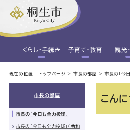
くらし・手続き
子育て・教育
観光
現在の位置：
トップページ
>
市長の部屋
>
市長の「今
市長の部屋
こんに
市長の「今日も全力投球」
市長の「今日も全力投球」（令和