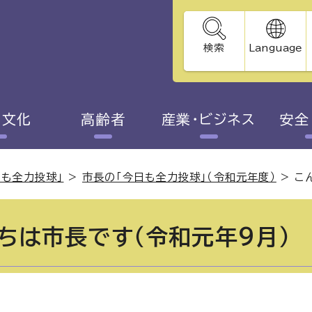
検索
Language
・文化
高齢者
産業・ビジネス
安全
日も全力投球」
>
市長の「今日も全力投球」（令和元年度）
>
こ
ちは市長です（令和元年9月）