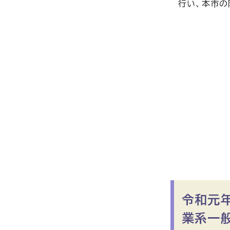
行い、本市の
令和元
業系一