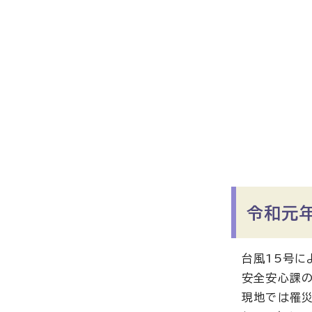
令和元
台風15号に
安全安心課の
現地では罹災