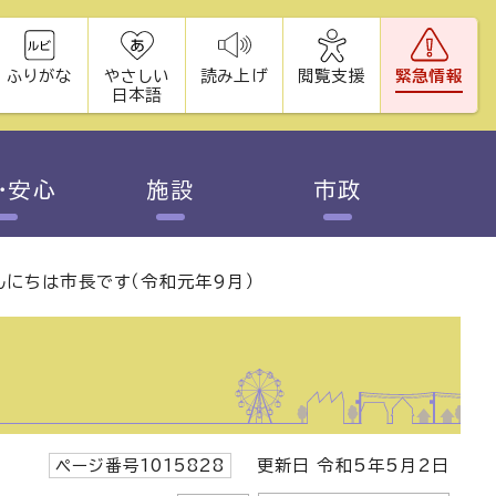
ふりがな
やさしい
読み上げ
閲覧支援
緊急情報
日本語
・安心
施設
市政
んにちは市長です（令和元年9月）
ページ番号1015828
更新日 令和5年5月2日