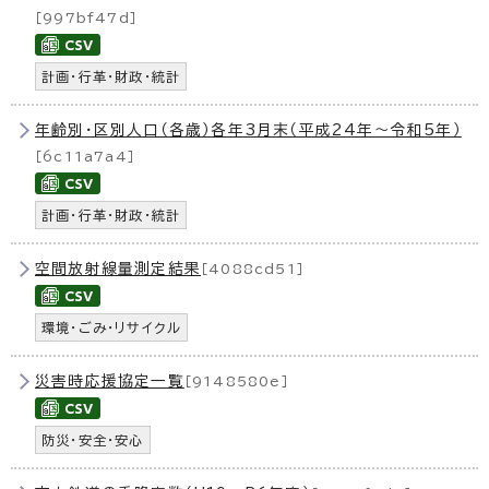
［997bf47d］
計画・行革・財政・統計
年齢別・区別人口（各歳）各年3月末（平成24年〜令和5年）
［6c11a7a4］
計画・行革・財政・統計
空間放射線量測定結果
［4088cd51］
環境・ごみ・リサイクル
災害時応援協定一覧
［9148580e］
防災・安全・安心