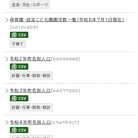
生活・文化・スポーツ
保育園・認定こども園園児数一覧（令和8年7月1日現在）
［cd18c908］
子育て
令和2年町名別人口
［89580ddd］
計画・行革・財政・統計
令和3年町名別人口
［e4577880］
計画・行革・財政・統計
令和4年町名別人口
［c5a763c7］