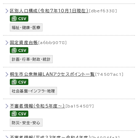
区別人口構成（令和7年10月1日現在）
［dbef6338］
福祉・健康・医療
固定資産台帳
［a6bb9078］
計画・行革・財政・統計
桐生市公衆無線LANアクセスポイント一覧
［74507ac1］
社会基盤・インフラ・地理
不審者情報（令和5年度〜）
［ba154587］
防災・安全・安心
不審者情報（平成23年度〜令和4年度）
［b4084fa3］