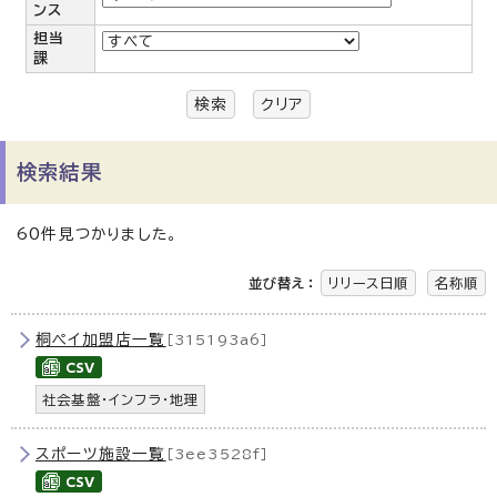
ンス
担当
課
検索
クリア
検索結果
60件見つかりました。
並び替え：
リリース日順
名称順
桐ペイ加盟店一覧
［315193a6］
社会基盤・インフラ・地理
スポーツ施設一覧
［3ee3528f］