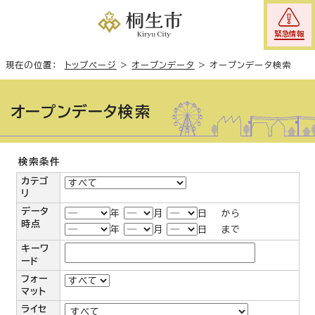
緊急情報
現在の位置：
トップページ
>
オープンデータ
>
オープンデータ検索
オープンデータ検索
検索条件
カテゴ
リ
データ
年
月
日 から
時点
年
月
日 まで
キーワ
ード
フォー
マット
ライセ