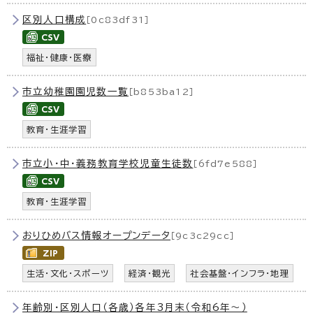
区別人口構成
［0c83df31］
福祉・健康・医療
市立幼稚園園児数一覧
［b853ba12］
教育・生涯学習
市立小・中・義務教育学校児童生徒数
［6fd7e588］
教育・生涯学習
おりひめバス情報オープンデータ
［9c3c29cc］
生活・文化・スポーツ
経済・観光
社会基盤・インフラ・地理
年齢別・区別人口（各歳）各年3月末（令和6年〜）