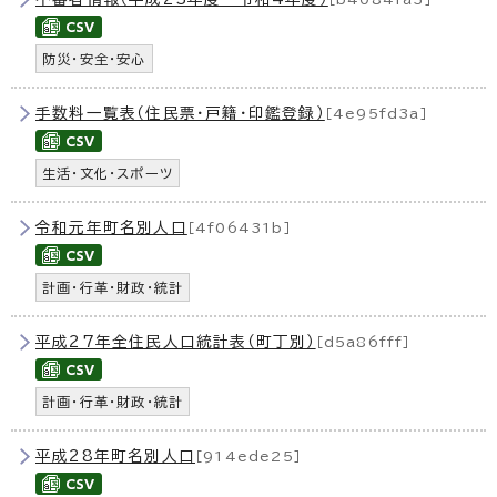
防災・安全・安心
手数料一覧表（住民票・戸籍・印鑑登録）
［4e95fd3a］
生活・文化・スポーツ
令和元年町名別人口
［4f06431b］
計画・行革・財政・統計
平成27年全住民人口統計表（町丁別）
［d5a86fff］
計画・行革・財政・統計
平成28年町名別人口
［914ede25］