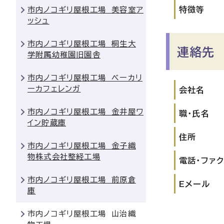
特徴等
市内ノコギリ屋根工場 美容室ア
ッシュ
市内ノコギリ屋根工場 桐生大
連絡先
学附属幼稚園旧園舎
市内ノコギリ屋根工場 ベーカリ
ーカフェレンガ
会社名
市内ノコギリ屋根工場 金井屋ワ
職・氏名
イン貯蔵庫
住所
市内ノコギリ屋根工場 金子織
物株式会社整経工場
電話・ファ
市内ノコギリ屋根工場 前原倉
Eメール
庫
市内ノコギリ屋根工場 山治織