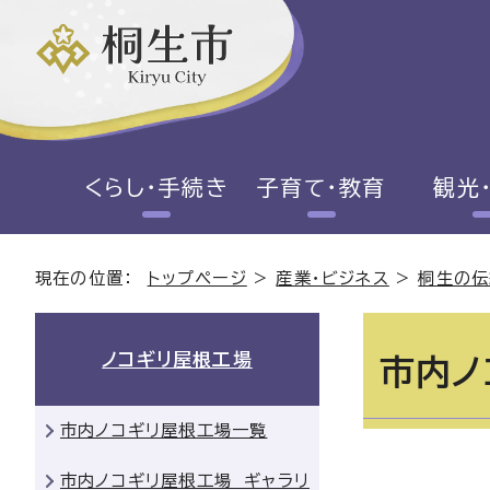
くらし・手続き
子育て・教育
観光
現在の位置：
トップページ
>
産業・ビジネス
>
桐生の伝
ノコギリ屋根工場
市内ノ
市内ノコギリ屋根工場一覧
市内ノコギリ屋根工場 ギャラリ