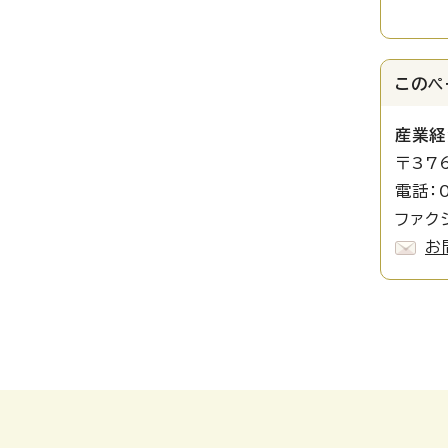
このペ
産業経
〒37
電話：0
ファクシ
お