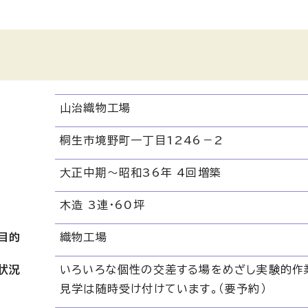
山治織物工場
桐生市境野町一丁目1246－2
大正中期～昭和36年 4回増築
木造 3連・60坪
目的
織物工場
状況
いろいろな個性の交差する場をめざし実験的作
見学は随時受け付けています。（要予約）