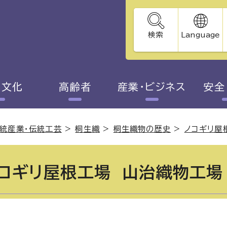
検索
Language
・文化
高齢者
産業・ビジネス
安全
統産業・伝統工芸
>
桐生織
>
桐生織物の歴史
>
ノコギリ屋
コギリ屋根工場 山治織物工場