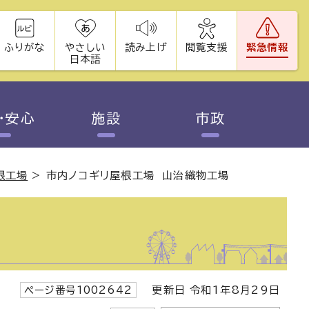
ふりがな
やさしい
読み上げ
閲覧支援
緊急情報
日本語
・安心
施設
市政
根工場
>
市内ノコギリ屋根工場 山治織物工場
ページ番号1002642
更新日 令和1年8月29日