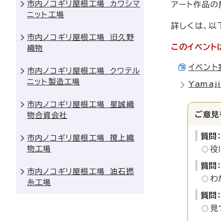
市内ノコギリ屋根工場 カワシマ
アート作品の
ニット工場
詳しくは、以
市内ノコギリ屋根工場 旧久野
このイベント
織物
イベント案
市内ノコギリ屋根工場 クワテル
ニット製造工場
Yamaj
市内ノコギリ屋根工場 星誠織
ご意見
物合資会社
質問
市内ノコギリ屋根工場 撹上織
物工場
役
質問
市内ノコギリ屋根工場 油石撚
わ
糸工場
質問
見