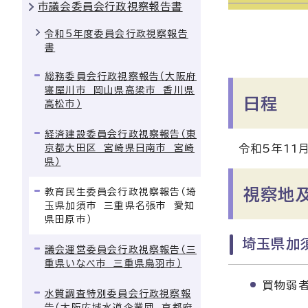
市議会委員会行政視察報告書
令和5年度委員会行政視察報告
書
総務委員会行政視察報告（大阪府
寝屋川市 岡山県高梁市 香川県
日程
高松市）
経済建設委員会行政視察報告（東
京都大田区 宮崎県日南市 宮崎
令和5年11
県）
視察地
教育民生委員会行政視察報告（埼
玉県加須市 三重県名張市 愛知
県田原市）
埼玉県加
議会運営委員会行政視察報告（三
重県いなべ市 三重県鳥羽市）
買物弱
水質調査特別委員会行政視察報
告（大阪広域水道企業団 京都府