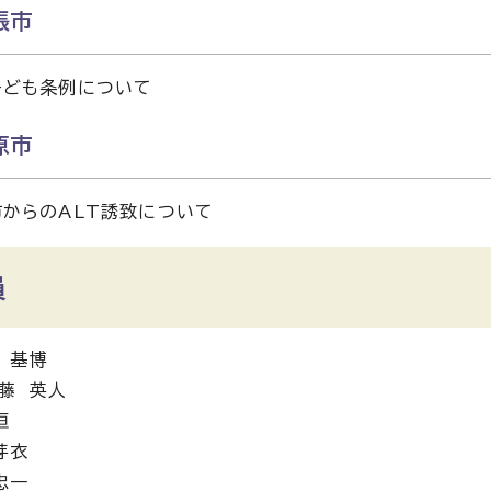
張市
子ども条例について
原市
からのALT誘致について
員
 基博
藤 英人
恒
芽衣
忠一