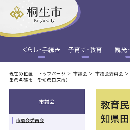
くらし・手続き
子育て・教育
観光
現在の位置：
トップページ
>
市議会
>
市議会委員会
重県名張市 愛知県田原市）
市議会
教育民
知県田
市議会委員会