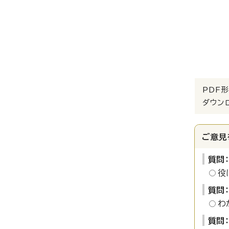
PDF形
ダウン
ご意見
質問
役
質問
わ
質問