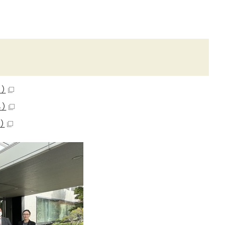
）
）
）