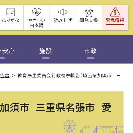
ふりがな
やさしい
読み上げ
閲覧支援
緊急情報
日本語
・安心
施設
市政
報告書
>
教育民生委員会行政視察報告（埼玉県加須市 三
加須市 三重県名張市 愛