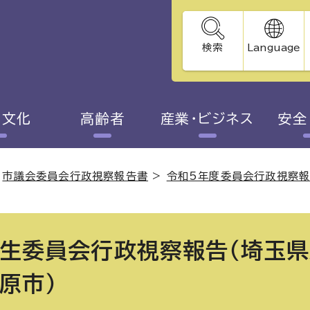
検索
Language
・文化
高齢者
産業・ビジネス
安全
>
市議会委員会行政視察報告書
>
令和5年度委員会行政視察
生委員会行政視察報告（埼玉県
原市）