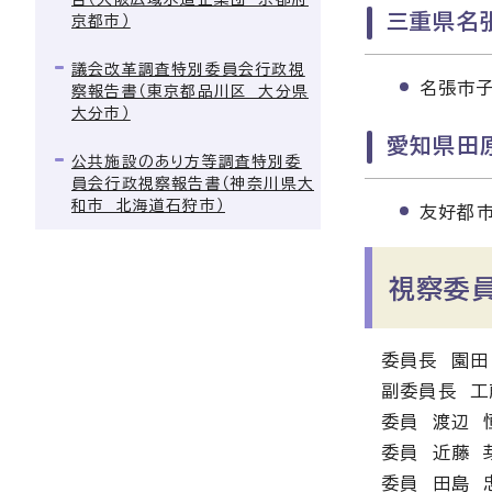
三重県名
京都市）
議会改革調査特別委員会行政視
名張市
察報告書（東京都品川区 大分県
大分市）
愛知県田
公共施設のあり方等調査特別委
員会行政視察報告書（神奈川県大
和市 北海道石狩市）
友好都市
視察委
委員長 園田
副委員長 工
委員 渡辺 
委員 近藤 
委員 田島 