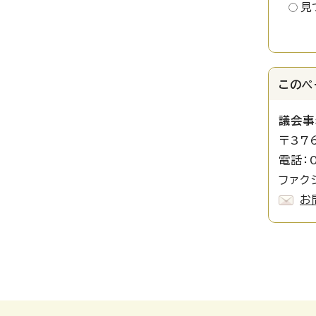
見
このペ
議会事
〒37
電話：0
ファクシ
お