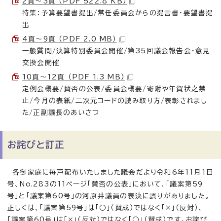
2頁〜3頁 （PDF 522.8 KB）
特集：予算要望書提出/常任委員会からの提言書・要望書提
出
4頁〜9頁 （PDF 2.0 MB）
一般質問/決算特別委員会開催/第35回議会報告会・意見
交換会開催
10頁〜12頁 （PDF 1.3 MB）
定例会概要/賛否の公表/委員会概要/寄附や年賀状之禁
止/今月の表紙/二次元コードの読み取り方/表彰されまし
た/正副議長のあいさつ
お詫びと訂正
各御家庭に毎戸配布いたしました議会だより令和6年11月1日
号、No.283の11ページ「賛否の公表」において、「議案第59
号」と「議案第60号」の河原井議員の表決に誤りがありました。
正しくは、「議案第59号」は「○」（賛成）ではなく「×」（反対）、
「議案第60号」は「×」（反対）ではなく「○」（賛成）です。お詫び