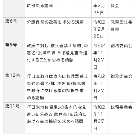
に改める請願
年2月
員会
25日
第6号
介護保険の改善を求める請願
令和2
教育民生委
年2月
員会
25日
第9号
政府に対し「核兵器禁止条約」の
令和2
総務委員会
署名・批准を求 める意見書を送
年11
付することを求める請願
月27
日
第10号
「『日本政府は直ちに核兵器禁止
令和2
総務委員会
条約の署名·批 准を』の意見書」
年11
を政府にあげる事の採択を求
月27
める請願
日
第11号
「『日米地位協定』の抜本的な見
令和2
総務委員会
直しを求める 意見書」を政府に
年11
あげる事の採択を求める請願
月27
日