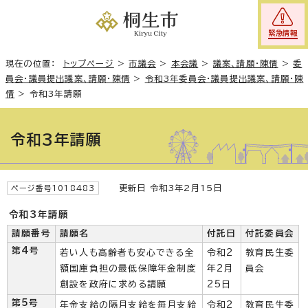
緊急情報
現在の位置：
トップページ
>
市議会
>
本会議
>
議案、請願・陳情
>
委
員会・議員提出議案、請願・陳情
>
令和3年委員会・議員提出議案、請願・陳
情
>
令和3年請願
令和3年請願
更新日 令和3年2月15日
ページ番号1018483
令和3年請願
請願番号
請願名
付託日
付託委員会
第4号
若い人も高齢者も安心できる全
令和2
教育民生委
額国庫負担の最低保障年金制度
年2月
員会
創設を政府に求める請願
25日
第5号
年金支給の隔月支給を毎月支給
令和2
教育民生委