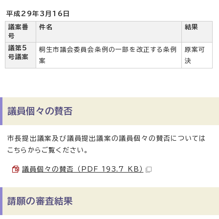
平成29年3月16日
議案番
件名
結果
号
議第5
桐生市議会委員会条例の一部を改正する条例
原案可
号議案
案
決
議員個々の賛否
市長提出議案及び議員提出議案の議員個々の賛否については
こちらからご覧ください。
議員個々の賛否 （PDF 193.7 KB）
請願の審査結果