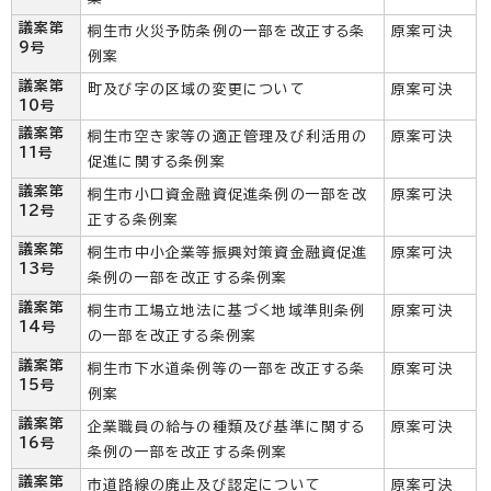
議案第
桐生市火災予防条例の一部を改正する条
原案可決
9号
例案
議案第
町及び字の区域の変更について
原案可決
10号
議案第
桐生市空き家等の適正管理及び利活用の
原案可決
11号
促進に関する条例案
議案第
桐生市小口資金融資促進条例の一部を改
原案可決
12号
正する条例案
議案第
桐生市中小企業等振興対策資金融資促進
原案可決
13号
条例の一部を改正する条例案
議案第
桐生市工場立地法に基づく地域準則条例
原案可決
14号
の一部を改正する条例案
議案第
桐生市下水道条例等の一部を改正する条
原案可決
15号
例案
議案第
企業職員の給与の種類及び基準に関する
原案可決
16号
条例の一部を改正する条例案
議案第
市道路線の廃止及び認定について
原案可決