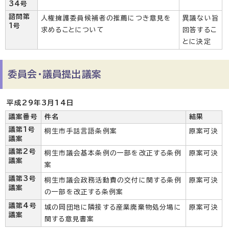
34号
諮問第
人権擁護委員候補者の推薦につき意見を
異議ない旨
1号
求めることについて
回答するこ
とに決定
委員会・議員提出議案
平成29年3月14日
議案番号
件名
結果
議第1号
桐生市手話言語条例案
原案可決
議案
議第2号
桐生市議会基本条例の一部を改正する条例
原案可決
議案
案
議第3号
桐生市議会政務活動費の交付に関する条例
原案可決
議案
の一部を改正する条例案
議第4号
城の岡団地に隣接する産業廃棄物処分場に
原案可決
議案
関する意見書案