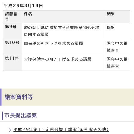
平成29年3月14日
請願番
件名
結果
号
第9号
城の岡団地に隣接する産業廃棄物処分場
採択
に関する請願
第10号
国保税の引き下げを求める請願
閉会中の継
続審査
第11号
介護保険料の引き下げを求める請願
閉会中の継
続審査
議案資料等
市長提出議案
平成29年第1回定例会提出議案（条例案その他）