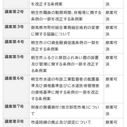
を改正する条例案
決
議案第2号
桐生市職員の勤務時間、休暇等に関する
原案可
条例の一部を改正する条例案
決
議案第3号
群馬県市町村総合事務組合規約の変更
原案可
に関する協議について
決
議案第4号
桐生市小口資金融資促進条例の一部を
原案可
改正する条例案
決
議案第5号
桐生市ふるさと探訪ふれあい館の設置
原案可
及び管理に関する条例の一部を改正す
決
る条例案
議案第6号
桐生市水道の布設工事監督者の配置基
原案可
準及び資格基準並びに水道技術管理者
決
の資格基準に関する条例の一部を改正
する条例案
議案第7号
財産の無償貸付（地方卸売市場）につい
原案可
て
決
議案第8号
市道路線の廃止及び認定について
原案可