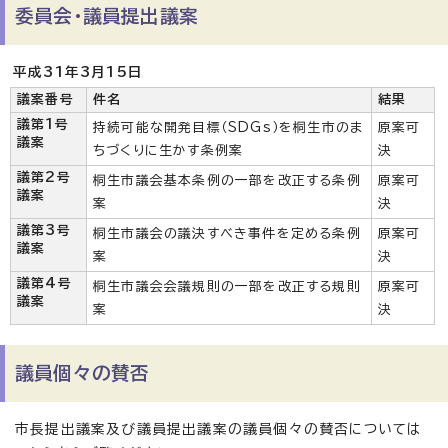
委員会・議員提出議案
平成31年3月15日
議案番号
件名
結果
議第1号
持続可能な開発目標（SDGs）を桐生市のま
原案可
議案
ちづくりに生かす条例案
決
議第2号
桐生市議会基本条例の一部を改正する条例
原案可
議案
案
決
議第3号
桐生市議会の議決すべき事件を定める条例
原案可
議案
案
決
議第4号
桐生市議会会議規則の一部を改正する規則
原案可
議案
案
決
議員個々の賛否
市長提出議案及び議員提出議案の議員個々の賛否については