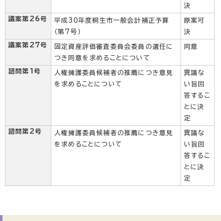
決
議案第26号
平成30年度桐生市一般会計補正予算
原案可
（第7号）
決
議案第27号
固定資産評価審査委員会委員の選任に
同意
つき同意を求めることについて
諮問第1号
人権擁護委員候補者の推薦につき意見
異議な
を求めることについて
い旨回
答するこ
とに決
定
諮問第2号
人権擁護委員候補者の推薦につき意見
異議な
を求めることについて
い旨回
答するこ
とに決
定