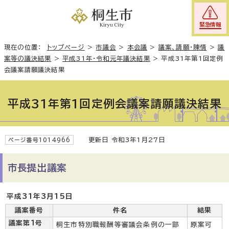
緊急情報
現在の位置：
トップページ
>
市議会
>
本会議
>
議案、請願・陳情
>
議
案等の議決結果
>
平成31年・令和元年議決結果
>
平成31年第1回定例
会議案請願議決結果
平成31年第1回定例会議案請願議決結果
更新日 令和3年1月27日
ページ番号1014966
市長提出議案
平成31年3月15日
議案番号
件名
結果
議案第1号
桐生市特別職報酬等審議会条例の一部
原案可