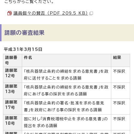
こちらからご覧ください。
議員個々の賛否 （PDF 209.5 KB）
請願の審査結果
平成31年3月15日
請願番
件名
結果
号
請願第
「核兵器禁止条約の締結を求める意見書」を政
不採択
12号
府に送付することを求める請願
請願第
「核兵器禁止条約の締結を求める意見書」を政
不採択
13号
府にあげる事の採択を求める請願
請願第
「核兵器禁止条約の署名・批准を求める意見
不採択
17号
書」を政府にあげる事の採択を求める請願
請願第
国に対し「消費税増税中止を求める意見書」の
不採択
18号
提出を求める請願
請願第