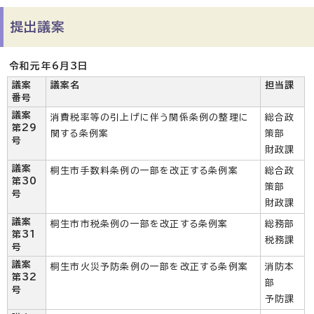
提出議案
令和元年6月3日
議案
議案名
担当課
番号
議案
消費税率等の引上げに伴う関係条例の整理に
総合政
第29
関する条例案
策部
号
財政課
議案
桐生市手数料条例の一部を改正する条例案
総合政
第30
策部
号
財政課
議案
桐生市市税条例の一部を改正する条例案
総務部
第31
税務課
号
議案
桐生市火災予防条例の一部を改正する条例案
消防本
第32
部
号
予防課