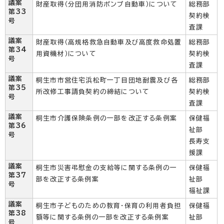
議案
財産取得（分団用消防ポンプ自動車）について
総務部
第33
契約検
号
査課
議案
財産取得（高規格救急自動車及び高度救命処置
総務部
第34
用資機材）について
契約検
号
査課
議案
桐生市市営住宅浜松町一丁目団地耐震及び各
総務部
第35
所改修工事請負契約の締結について
契約検
号
査課
議案
桐生市介護保険条例の一部を改正する条例案
保健福
第36
祉部
号
長寿支
援課
議案
桐生市災害弔慰金の支給等に関する条例の一
保健福
第37
部を改正する条例案
祉部
号
福祉課
議案
桐生市子どものための教育・保育の利用者負担
保健福
第38
額等に関する条例の一部を改正する条例案
祉部
号