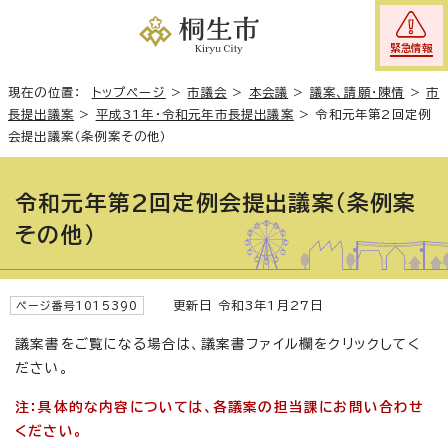
緊急情報
現在の位置：
トップページ
>
市議会
>
本会議
>
議案、請願・陳情
>
市
長提出議案
>
平成31年・令和元年市長提出議案
>
令和元年第2回定例
会提出議案（条例案その他）
令和元年第2回定例会提出議案（条例案
その他）
更新日 令和3年1月27日
ページ番号1015390
議案書をご覧になる場合は、議案書ファイル欄をクリックしてく
ださい。
注：具体的な内容については、各議案の担当課にお問い合わせ
ください。