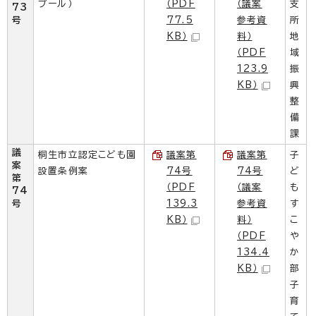
プール）
（PDF
（議案
支
73
号
77.5
参考資
所
KB）
料）
地
（PDF
域
123.9
振
KB）
興
整
備
課
議
桐生市立認定こども園
議案第
議案第
子
案
設置条例案
74号
74号
ど
第
（PDF
（議案
も
74
号
139.3
参考資
す
KB）
料）
こ
（PDF
や
134.4
か
KB）
部
子
育