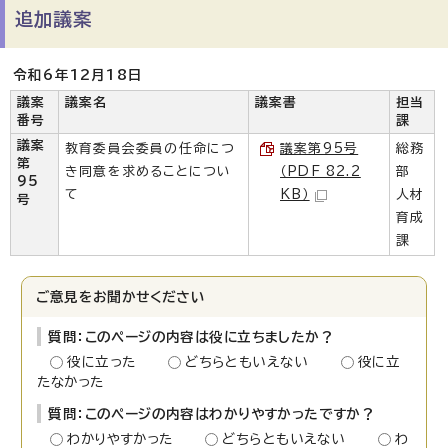
追加議案
令和6年12月18日
議案
議案名
議案書
担当
番号
課
議案
教育委員会委員の任命につ
議案第95号
総務
第
き同意を求めることについ
（PDF 82.2
部
95
て
KB）
人材
号
育成
課
ご意見をお聞かせください
質問：このページの内容は役に立ちましたか？
役に立った
どちらともいえない
役に立
たなかった
質問：このページの内容はわかりやすかったですか？
わかりやすかった
どちらともいえない
わ