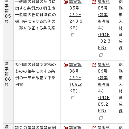
議
一般職の職員の給与に
議案第
議案第
総
案
関する条例及び桐生市
85号
85号
務
第
一般職の任期付職員の
（PDF
（議案
部
85
号
採用等に関する条例の
240.0
参考資
人
一部を改正する条例案
KB）
料）
材
（PDF
育
102.3
成
KB）
課
議
特別職の職員で常勤の
議案第
議案第
総
案
ものの給与に関する条
86号
86号
務
第
例の一部を改正する条
（PDF
（議案
部
86
号
例案
109.2
参考資
人
KB）
料）
材
（PDF
育
85.2
成
KB）
課
議
議会の議員の議員報酬
議案第
議案第
総