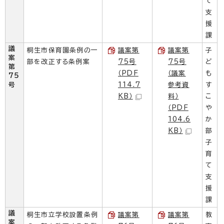
て
支
援
課
議
桐生市保育園条例の一
議案第
議案第
子
案
部を改正する条例案
75号
75号
ど
第
（PDF
（議案
も
75
号
114.7
参考資
す
KB）
料）
こ
（PDF
や
104.6
か
KB）
部
子
育
て
支
援
課
議
桐生市立学校設置条例
議案第
議案第
教
案