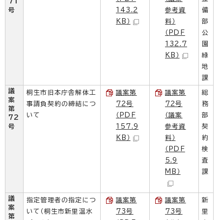
71
号
143.2
参考資
備
KB）
料）
部
（PDF
公
132.7
園
KB）
緑
地
課
議
桐生市旧本庁舎解体工
議案第
議案第
総
案
事請負契約の締結につ
72号
72号
務
第
いて
（PDF
（議案
部
72
号
157.9
参考資
契
KB）
料）
約
（PDF
検
5.9
査
MB）
課
議
指定管理者の指定につ
議案第
議案第
新
案
いて（桐生市新里温水
73号
73号
里
第