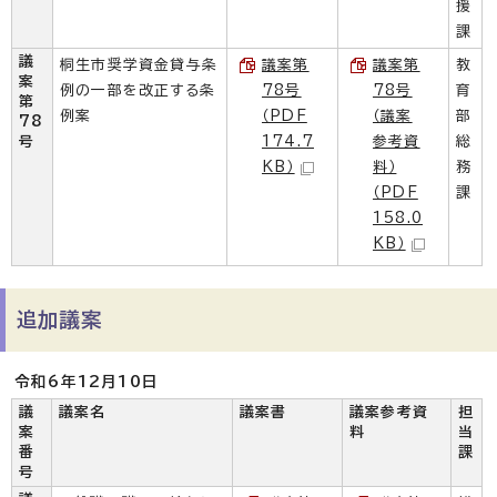
援
課
議
桐生市奨学資金貸与条
議案第
議案第
教
案
例の一部を改正する条
78号
78号
育
第
例案
（PDF
（議案
部
78
号
174.7
参考資
総
KB）
料）
務
（PDF
課
158.0
KB）
追加議案
令和6年12月10日
議
議案名
議案書
議案参考資
担
案
料
当
番
課
号