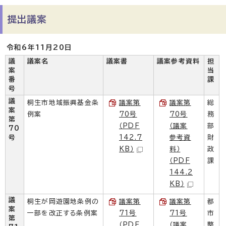
提出議案
令和6年11月20日
議
議案名
議案書
議案参考資料
担
案
当
番
課
号
議
桐生市地域振興基金条
議案第
議案第
総
案
例案
70号
70号
務
第
（PDF
（議案
部
70
号
142.7
参考資
財
KB）
料）
政
（PDF
課
144.2
KB）
議
桐生が岡遊園地条例の
議案第
議案第
都
案
一部を改正する条例案
71号
71号
市
第
（PDF
（議案
整