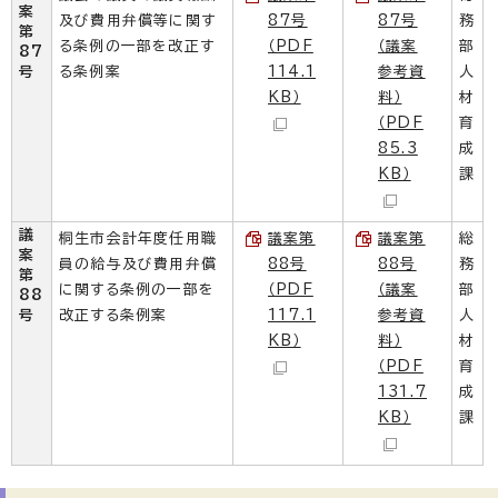
案
及び費用弁償等に関す
87号
87号
務
第
る条例の一部を改正す
（PDF
（議案
部
87
号
る条例案
114.1
参考資
人
KB）
料）
材
（PDF
育
85.3
成
KB）
課
議
桐生市会計年度任用職
議案第
議案第
総
案
員の給与及び費用弁償
88号
88号
務
第
に関する条例の一部を
（PDF
（議案
部
88
号
改正する条例案
117.1
参考資
人
KB）
料）
材
（PDF
育
131.7
成
KB）
課