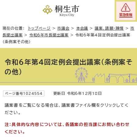
緊急情報
現在の位置：
トップページ
>
市議会
>
本会議
>
議案、請願・陳情
>
市
長提出議案
>
令和6年市長提出議案
>
令和6年第4回定例会提出議案
（条例案その他）
令和6年第4回定例会提出議案（条例案そ
の他）
更新日 令和6年12月18日
ページ番号1024554
議案書をご覧になる場合は、議案書ファイル欄をクリックしてく
ださい。
注：具体的な内容については、各議案の担当課にお問い合わせ
ください。