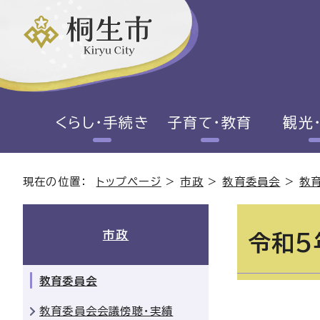
くらし・手続き
子育て・教育
観光
現在の位置：
トップページ
>
市政
>
教育委員会
>
教
市政
令和5
教育委員会
教育委員会会議傍聴・実績