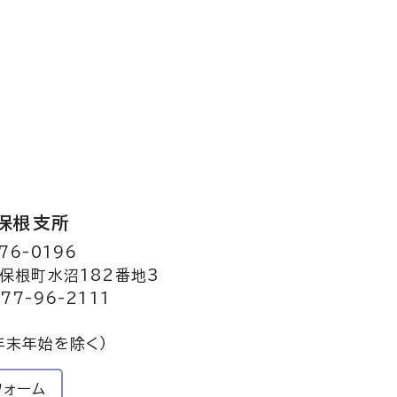
保根支所
76-0196
保根町水沼182番地3
77-96-2111
年末年始を除く）
フォーム