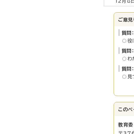
12月8
ご意見
質問
役
質問
わ
質問
見
このペ
教育委
〒37