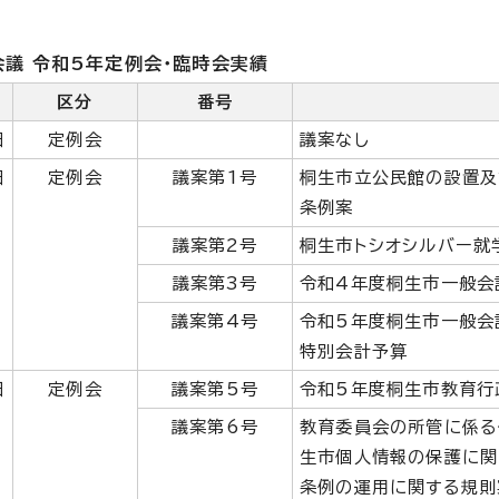
議 令和5年定例会・臨時会実績
区分
番号
日
定例会
議案なし
日
定例会
議案第1号
桐生市立公民館の設置及
条例案
議案第2号
桐生市トシオシルバー就
議案第3号
令和4年度桐生市一般会
議案第4号
令和5年度桐生市一般会
特別会計予算
日
定例会
議案第5号
令和5年度桐生市教育行
議案第6号
教育委員会の所管に係る
生市個人情報の保護に関
条例の運用に関する規則