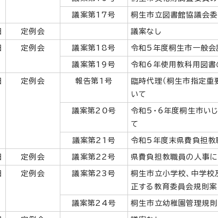
議案第17号
桐生市立図書館協議会委
日
定例会
議案なし
日
定例会
議案第18号
令和5年度桐生市一般会
議案第19号
令和6年使用教科用図書
日
定例会
報告第1号
臨時代理（桐生市指定重
いて
議案第20号
令和5・6年度桐生市い
て
議案第21号
令和5年度末県費負担教
日
定例会
議案第22号
県費負担教職員の人事に
日
定例会
議案第23号
桐生市立小学校、中学校
正する教育委員会規則案
議案第24号
桐生市立幼稚園管理規則