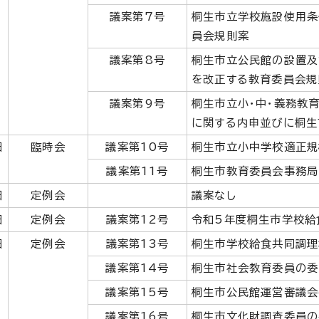
議案第7号
桐生市立学校施設使用条
員会規則案
議案第8号
桐生市立公民館の設置及
を改正する教育委員会規
議案第9号
桐生市立小・中・義務教
に関する内申並びに桐生
日
臨時会
議案第10号
桐生市立小中学校適正規
議案第11号
桐生市教育委員会事務局
日
定例会
議案なし
日
定例会
議案第12号
令和5年度桐生市学校給
日
定例会
議案第13号
桐生市学校給食共同調理
議案第14号
桐生市社会教育委員の委
議案第15号
桐生市公民館運営審議会
議案第16号
桐生市文化財調査委員の