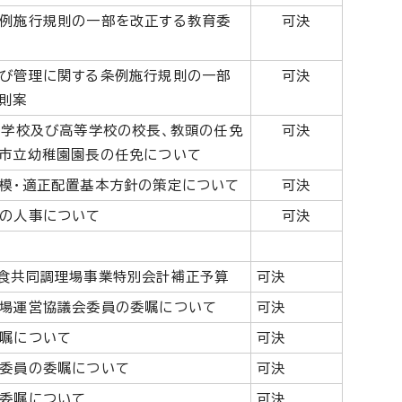
例施行規則の一部を改正する教育委
可決
び管理に関する条例施行規則の一部
可決
則案
育学校及び高等学校の校長、教頭の任免
可決
市立幼稚園園長の任免について
模・適正配置基本方針の策定について
可決
の人事について
可決
食共同調理場事業特別会計補正予算
可決
場運営協議会委員の委嘱について
可決
嘱について
可決
委員の委嘱について
可決
委嘱について
可決