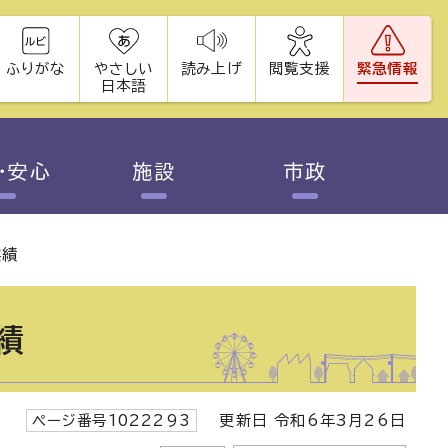
ふりがな
やさしい
読み上げ
閲覧支援
緊急情報
日本語
・安心
施設
市政
実績
績
ページ番号1022293
更新日 令和6年3月26日