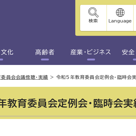
検索
Language
・文化
高齢者
産業・ビジネス
安全
育委員会会議傍聴・実績
>
令和5年教育委員会定例会・臨時会
年教育委員会定例会・臨時会実