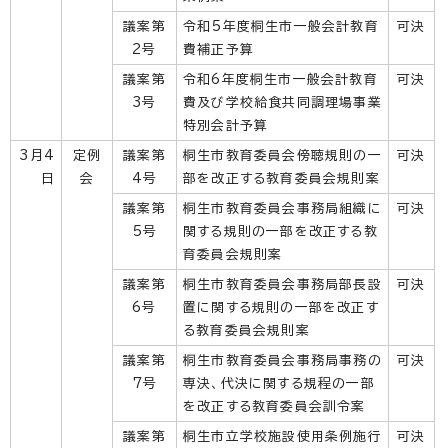
議案第
令和5年度桐生市一般会計教育
可決
2号
費補正予算
議案第
令和6年度桐生市一般会計教育
可決
3号
費及び学校給食共同調理場事業
特別会計予算
3月4
定例
議案第
桐生市教育委員会傍聴規則の一
可決
日
会
4号
部を改正する教育委員会規則案
議案第
桐生市教育委員会事務局組織に
可決
5号
関する規則の一部を改正する教
育委員会規則案
議案第
桐生市教育委員会事務局部長設
可決
6号
置に関する規則の一部を改正す
る教育委員会規則案
議案第
桐生市教育委員会事務局事務の
可決
7号
専決、代決に関する規程の一部
を改正する教育委員会訓令案
議案第
桐生市立学校施設使用条例施行
可決