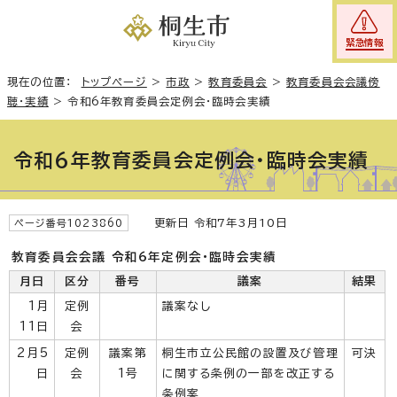
緊急情報
現在の位置：
トップページ
>
市政
>
教育委員会
>
教育委員会会議傍
聴・実績
>
令和6年教育委員会定例会・臨時会実績
令和6年教育委員会定例会・臨時会実績
更新日 令和7年3月10日
ページ番号1023860
教育委員会会議 令和6年定例会・臨時会実績
月日
区分
番号
議案
結果
1月
定例
議案なし
11日
会
2月5
定例
議案第
桐生市立公民館の設置及び管理
可決
日
会
1号
に関する条例の一部を改正する
条例案