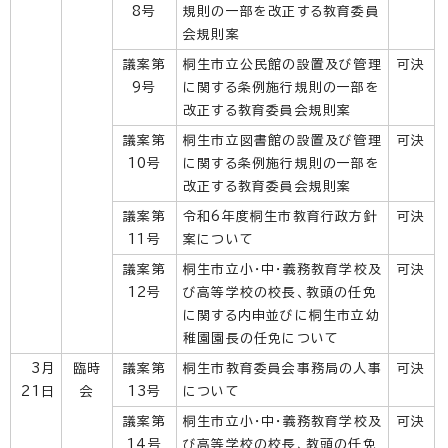
8号
規則の一部を改正する教育委員
会規則案
議案第
桐生市立公民館の設置及び管理
可決
9号
に関する条例施行規則の一部を
改正する教育委員会規則案
議案第
桐生市立図書館の設置及び管理
可決
10号
に関する条例施行規則の一部を
改正する教育委員会規則案
議案第
令和6年度桐生市教育行政方針
可決
11号
案について
議案第
桐生市立小・中・義務教育学校及
可決
12号
び高等学校の校長、教頭の任免
に関する内申並びに桐生市立幼
稚園園長の任免について
3月
臨時
議案第
桐生市教育委員会事務局の人事
可決
21日
会
13号
について
議案第
桐生市立小・中・義務教育学校及
可決
14号
び高等学校の校長、教頭の任免