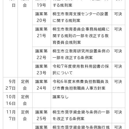
日
会
19号
する規則案
議案第
桐生市教育支援センターの設置
可決
20号
に関する規則案
議案第
桐生市教育委員会事務局組織に
可決
21号
関する規則の一部を改正する教
育委員会規則案
議案第
桐生市立教育研究所設置条例の
可決
22号
一部を改正する条例案
議案第
令和7年度使用教科用図書の採
可決
23号
択について
9月
定例
議案第
令和6年度末県費負担教職員及
可決
27日
会
24号
び市費負担教職員人事方針案
10月
定例
議案なし
16日
会
11月
定例
議案第
桐生市奨学資金貸与条例の一部
可決
7日
会
25号
を改正する条例案
議案第
桐生市奨学資金貸与条例施行規
可決