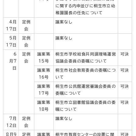
に関する内申並びに桐生市立幼
稚園園長の任免について
4月
定例
議案なし
17日
会
5月
定例
議案なし
17日
会
6
定例
議案第
桐生市学校給食共同調理場運営
可決
月7
会
15号
協議会委員の委嘱について
日
議案第
桐生市社会教育委員の委嘱につ
可決
16号
いて
議案第
桐生市公民館運営審議会委員の
可決
17号
委嘱について
議案第
桐生市立図書館協議会委員の委
可決
18号
嘱について
7月
定例
議案なし
12日
会
8月9
定例
議案第
桐生市教育センターの設置に関
可決