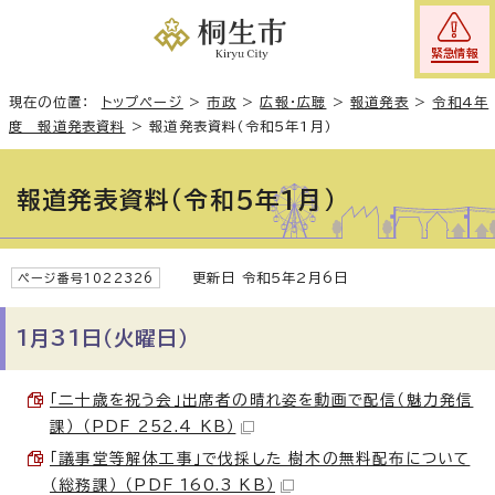
緊急情報
現在の位置：
トップページ
>
市政
>
広報・広聴
>
報道発表
>
令和4年
度 報道発表資料
>
報道発表資料（令和5年1月）
報道発表資料（令和5年1月）
更新日 令和5年2月6日
ページ番号1022326
1月31日（火曜日）
「二十歳を祝う会」出席者の晴れ姿を動画で配信（魅力発信
課） （PDF 252.4 KB）
「議事堂等解体工事」で伐採した 樹木の無料配布について
（総務課） （PDF 160.3 KB）