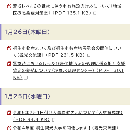
警戒レベル2の継続に伴う市有施設の対応について（地域
医療感染症対策室） （PDF 135.1 KB）
1月26日（木曜日）
桐生市物産まつり及び桐生市特産物展示会の開催につい
て（観光交流課） （PDF 231.5 KB）
緊急時におけるし尿及び浄化槽汚泥の処理に係る相互支援
協定の締結について（境野水処理センター） （PDF 130.1
KB）
1月25日（水曜日）
令和5年2月1日付け人事異動内示について（人材育成課）
（PDF 94.4 KB）
令和4年度 桐生観光大学を開催します！（観光交流課）