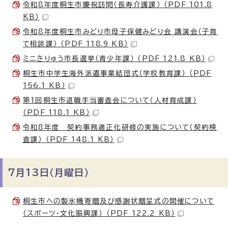
令和8年度桐生市慶祝訪問（長寿介護課） （PDF 101.8
KB）
令和8年度桐生市みどり市母子保健みどり会 講演会（子育
て相談課） （PDF 118.9 KB）
ミニきりゅう市長選挙（青少年課） （PDF 121.8 KB）
桐生市中学生海外派遣事業結団式（学校教育課） （PDF
156.1 KB）
第1回桐生市退職手当審査会について（人材育成課）
（PDF 118.1 KB）
令和8年度 契約事務適正化研修の実施について（契約検
査課） （PDF 148.1 KB）
7月13日（月曜日）
桐生市への製氷機寄贈及び感謝状贈呈式の開催について
（スポーツ・文化振興課） （PDF 122.2 KB）