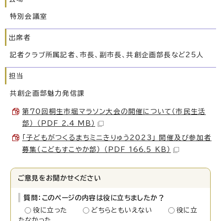
特別会議室
出席者
記者クラブ所属記者、市長、副市長、共創企画部長など25人
担当
共創企画部魅力発信課
第70回桐生市堀マラソン大会の開催について（市民生活
部） （PDF 2.4 MB）
「子どもがつくるまちミニきりゅう2023」 開催及び参加者
募集（こどもすこやか部） （PDF 166.5 KB）
ご意見をお聞かせください
質問：このページの内容は役に立ちましたか？
役に立った
どちらともいえない
役に立
たなかった