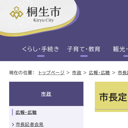
くらし・手続き
子育て・教育
観光
現在の位置：
トップページ
>
市政
>
広報・広聴
>
市長
市政
市長定
広報・広聴
市長記者会見