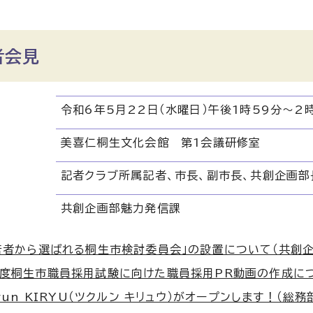
者会見
令和6年5月22日（水曜日）午後1時59分～2
美喜仁桐生文化会館 第1会議研修室
記者クラブ所属記者、市長、副市長、共創企画部
共創企画部魅力発信課
若者から選ばれる桐生市検討委員会」の設置について（共創企画部）
度桐生市職員採用試験に向けた職員採用PR動画の作成について（
run KIRYU（ツクルン キリュウ）がオープンします！（総務部）