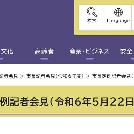
検索
Language
・文化
高齢者
産業・ビジネス
安全
記者会見
>
市長記者会見（令和6年度）
>
市長定例記者会見（
例記者会見（令和6年5月22日