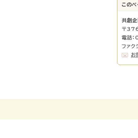
このペ
共創企
〒37
電話：0
ファクシ
お