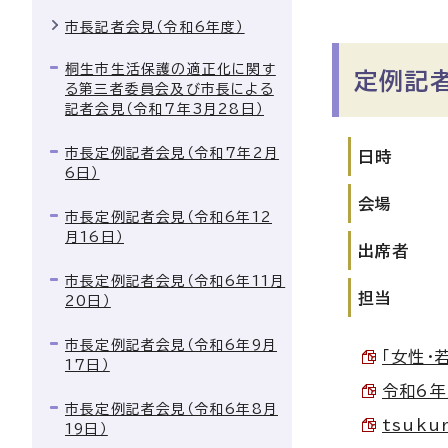
市長記者会見（令和6年度）
桐生市生活保護の適正化に関す
定例記
る第三者委員会及び市長による
記者会見（令和7年3月28日）
市長定例記者会見（令和7年2月
日時
6日）
会場
市長定例記者会見（令和6年12
月16日）
出席者
市長定例記者会見（令和6年11月
担当
20日）
市長定例記者会見（令和6年9月
「女性・
17日）
令和6年
市長定例記者会見（令和6年8月
tsuku
19日）