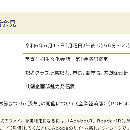
者会見
令和6年6月17日（月曜日）午後1時56分～2
美喜仁桐生文化会館 第1会議研修室
記者クラブ所属記者、市長、副市長、共創企画部
共創企画部魅力発信課
木節まつりin浅草」の開催について（産業経済部） （PDF 428
式のファイルを御利用になるには、「Adobe（R） Reader（R
ロード（無償）してください。
Adobeのサイトへ新しいウィンドウで