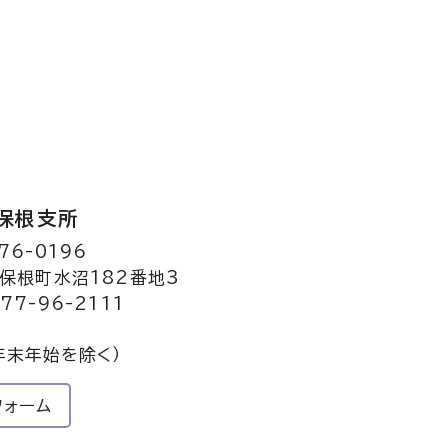
保根支所
76-0196
保根町水沼182番地3
77-96-2111
年末年始を除く）
フォーム