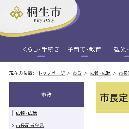
くらし・手続き
子育て・教育
観光
現在の位置：
トップページ
>
市政
>
広報・広聴
>
市長
市政
市長定
広報・広聴
市長記者会見