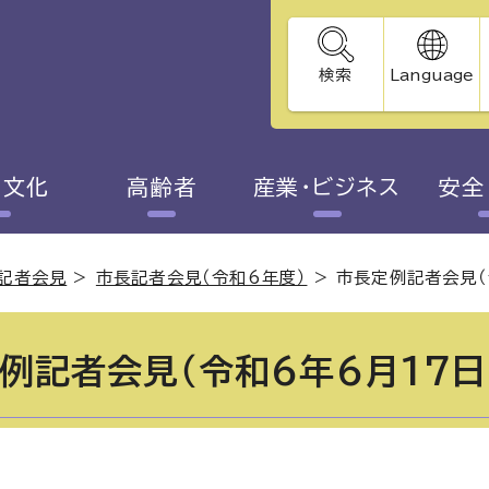
検索
Language
・文化
高齢者
産業・ビジネス
安全
記者会見
>
市長記者会見（令和6年度）
>
市長定例記者会見（
例記者会見（令和6年6月17日