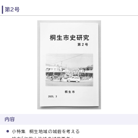
第2号
内容
小特集 桐生地域の城砦を考える