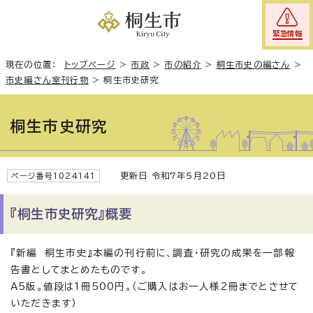
緊急情報
現在の位置：
トップページ
>
市政
>
市の紹介
>
桐生市史の編さん
>
市史編さん室刊行物
>
桐生市史研究
桐生市史研究
更新日 令和7年5月20日
ページ番号1024141
『桐生市史研究』概要
『新編 桐生市史』本編の刊行前に、調査・研究の成果を一部報
告書としてまとめたものです。
A5版。値段は1冊500円。（ご購入はお一人様2冊までとさせて
いただきます）