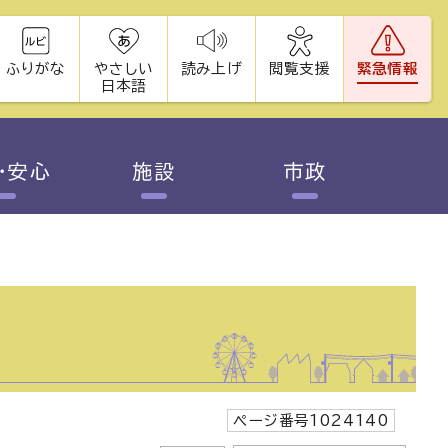
ふりがな
やさしい
読み上げ
閲覧支援
緊急情報
日本語
・安心
施設
市政
ページ番号1024140