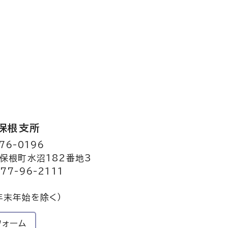
保根支所
76-0196
保根町水沼182番地3
77-96-2111
年末年始を除く）
フォーム