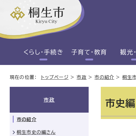
くらし・手続き
子育て・教育
観光
現在の位置：
トップページ
>
市政
>
市の紹介
>
桐生
市政
市史編
市の紹介
桐生市史の編さん