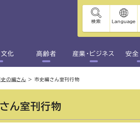
検索
Language
・文化
高齢者
産業・ビジネス
安全
市史の編さん
>
市史編さん室刊行物
さん室刊行物