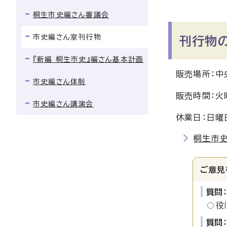
桐生市史編さん審議会
市史編さん室刊行物
刊行物
『新編 桐生市史』編さん基本計画
販売場所：中
市史編さん体制
販売時間：火
市史編さん講演会
休業日：日曜
桐生市
ご意見
質問
役
質問